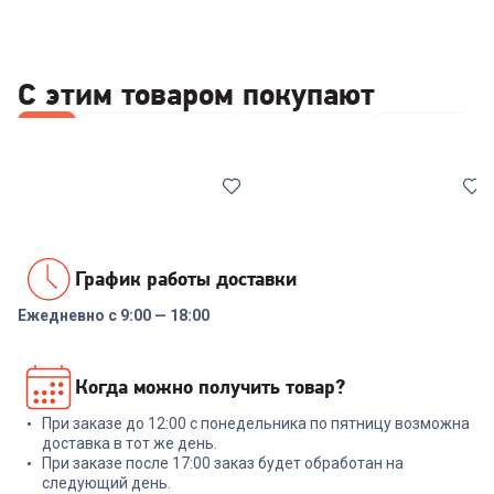
С этим товаром покупают
Все
Принтеры и МФУ
Wi-Fi роутеры
Наушники
График работы доставки
Ежедневно с 9:00 — 18:00
6474230
5.0
(
1
)
6356212
Роутер TP-LINK Archer C6
МФУ лазерное PANTUM
Когда можно получить товар?
AC1200
M6500W
При заказе до 12:00 с понедельника по пятницу возможна
+
134
бонуса
доставка в тот же день.
При заказе после 17:00 заказ будет обработан на
15 989
₽
4 499
₽
следующий день.