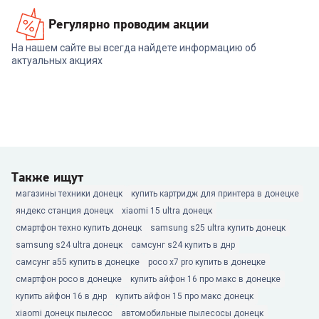
Регулярно проводим акции
На нашем сайте вы всегда найдете информацию об
актуальных акциях
Также ищут
магазины техники донецк
купить картридж для принтера в донецке
яндекс станция донецк
xiaomi 15 ultra донецк
смартфон техно купить донецк
samsung s25 ultra купить донецк
samsung s24 ultra донецк
самсунг s24 купить в днр
самсунг а55 купить в донецке
poco x7 pro купить в донецке
смартфон poco в донецке
купить айфон 16 про макс в донецке
купить айфон 16 в днр
купить айфон 15 про макс донецк
xiaomi донецк пылесос
автомобильные пылесосы донецк