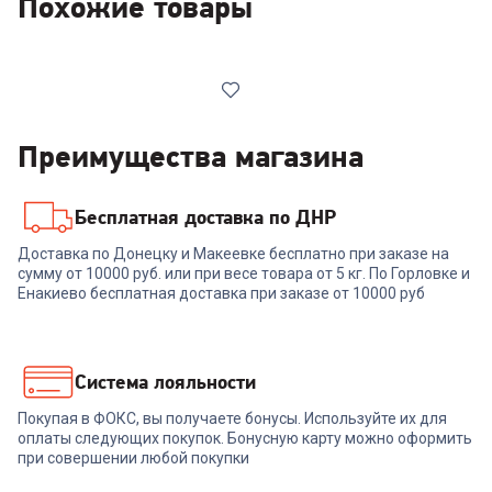
Похожие товары
Преимущества магазина
Бесплатная доставка по ДНР
00-00014748
Доставка по Донецку и Макеевке бесплатно при заказе на
сумму от 10000 руб. или при весе товара от 5 кг. По Горловке и
Ноутбук ACER Acer Aspire
Lite AL16-54P-39U1
Енакиево бесплатная доставка при заказе от 10000 руб
(NX.D75EM.004)
46 999
₽
Система лояльности
Покупая в ФОКС, вы получаете бонусы. Используйте их для
В корзину
оплаты следующих покупок. Бонусную карту можно оформить
при совершении любой покупки