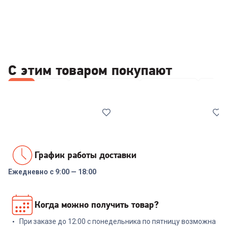
С этим товаром покупают
Все
Ножи
Наборы посуды
Сковородки
Каст
График работы доставки
Ежедневно с 9:00 — 18:00
6503465
7001491
Набор ножей RONDELL RD-
Набор инструментов
Когда можно получить товар?
1130 Urban Ultimate Набор из
NADOBA ANEZKA 7 пр
5 ножей с подст.
При заказе до 12:00 с понедельника по пятницу возможна