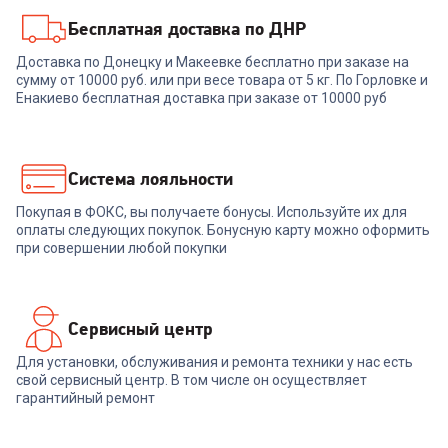
Бесплатная доставка по ДНР
6510784
Доставка по Донецку и Макеевке бесплатно при заказе на
сумму от 10000 руб. или при весе товара от 5 кг. По Горловке и
Плита GEFEST 5140-01
Енакиево бесплатная доставка при заказе от 10000 руб
+
779
бонусов
25 999
₽
Система лояльности
Покупая в ФОКС, вы получаете бонусы. Используйте их для
В корзину
оплаты следующих покупок. Бонусную карту можно оформить
при совершении любой покупки
Сервисный центр
Для установки, обслуживания и ремонта техники у нас есть
свой сервисный центр. В том числе он осуществляет
гарантийный ремонт