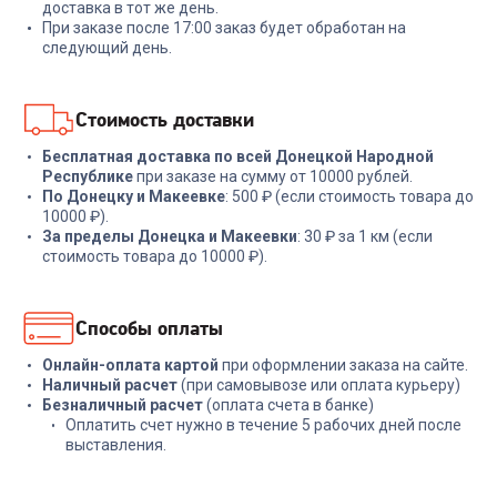
+
329
бонусов
+
269
бонусов
доставка в тот же день.
При заказе после 17:00 заказ будет обработан на
10 999
₽
8 999
₽
следующий день.
В корзину
В корзину
Стоимость доставки
Бесплатная доставка по всей Донецкой Народной
Республике
при заказе на сумму от 10000 рублей.
По Донецку и Макеевке
: 500 ₽ (если стоимость товара до
10000 ₽).
За пределы Донецка и Макеевки
: 30 ₽ за 1 км (если
стоимость товара до 10000 ₽).
Способы оплаты
Онлайн-оплата картой
при оформлении заказа на сайте.
Наличный расчет
(при самовывозе или оплата курьеру)
Безналичный расчет
(оплата счета в банке)
Оплатить счет нужно в течение 5 рабочих дней после
выставления.