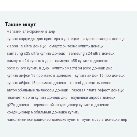
Также ищут
магазин электроники в днр
купить картридж для принтера в донецке
яндекс станция донецк
xiaomi 15 ultra донецк
смартфон техно купить донецк
samsung s25 ultra купить донецк
samsung s24 ultra донецк
самсунг s24 купить в днр
самсунг а55 купить в донецке
poco x7 pro купить в днр
купить смартфон poco донецк днр
купить айфон 16 про макс в донецке
купить айфон 16 про донецк
купить айфон 15 про макс донецк
xiaomi донецк пылесос
автомобильные пылесосы донецк
газовая плита гефест донецк
планшет xiaomi купить донецк днр
наушники airpods донецк
g27q донецк
переносной кондиционер купить в донецке
кондиционер мобильный донецке купить
напольный кондиционер донецке купить
купить ps5 в донецке днр