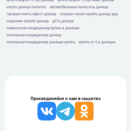
купить айфон 16 про донецк
купить айфон 15 про макс донецк
xiaomi донецк пылесос
автомобильные пылесосы донецк
газовая плита гефест донецк
планшет xiaomi купить донецк днр
наушники airpods донецк
g27q донецк
переносной кондиционер купить в донецке
напольный кондиционер донецк
напольный кондиционер донецке купить
купить пс 5 в донецке
Присоединяйся к нам в соцсетях