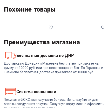
Похожие товары
Преимущества магазина
Бесплатная доставка по ДНР
6326738
00-00014854
Доставка по Донецку и Макеевке бесплатно при заказе на
Плита GEFEST ПГ 5300-02
сумму от 10000 руб. или при весе товара от 5 кг. По Горловке и
Плита GEFEST 6300-02 0047
0047
Енакиево бесплатная доставка при заказе от 10000 руб
+
1 097
бонусов
+
1 084
бонуса
36 599
₽
36 159
₽
Система лояльности
Покупая в ФОКС, вы получаете бонусы. Используйте их для
В корзину
В корзину
оплаты следующих покупок. Бонусную карту можно оформить