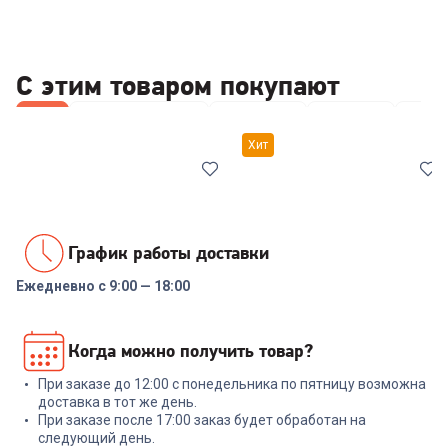
С этим товаром покупают
Все
Наборы посуды
Кастрюли
Лопатки
Сков
Хит
График работы доставки
Ежедневно с 9:00 — 18:00
7038561
00-00014294
Набор посуды COOLINAR
Набор посуды RONDELL RDS-
Когда можно получить товар?
(92012) 6 предметов
1291 Prime 8 пред.
При заказе до 12:00 с понедельника по пятницу возможна
+
89
бонусов
+
569
бонусов
доставка в тот же день.
При заказе после 17:00 заказ будет обработан на
2 999
₽
18 999
₽
следующий день.