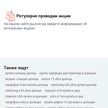
Регулярно проводим акции
На нашем сайте вы всегда найдете информацию об
актуальных акциях
Также ищут
купить технику донецк
купить картридж для принтера в донецке
яндекс станция донецк
xiaomi 15 ultra донецк
смартфон техно купить донецк
samsung s25 ultra купить донецк
samsung s24 ultra донецк
самсунг s24 купить в днр
самсунг а55 купить в донецке
poco x7 pro купить в днр
смартфон поко в донецке
купить айфон 16 про макс в донецке