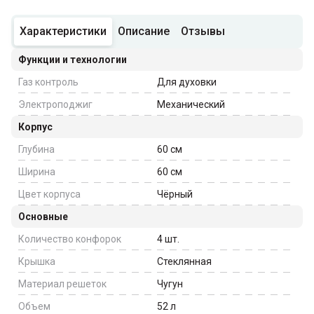
Характеристики
Описание
Отзывы
Функции и технологии
Газ контроль
Для духовки
Электроподжиг
Механический
Корпус
Глубина
60
см
Ширина
60
см
Цвет корпуса
Чёрный
Основные
Количество конфорок
4
шт.
Крышка
Стеклянная
Материал решеток
Чугун
Объем
52
л