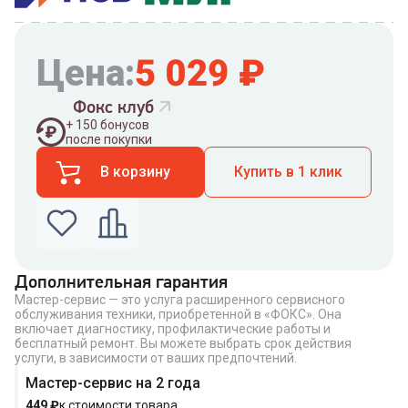
Цена:
5 029
₽
Фокс клуб
+
150
бонусов
после покупки
В корзину
Купить в 1 клик
Дополнительная гарантия
Мастер-сервис — это услуга расширенного сервисного
Введите номер телефона по которому можно
обслуживания техники, приобретенной в «ФОКС». Она
связаться с вами
включает диагностику, профилактические работы и
Номер телефона
бесплатный ремонт. Вы можете выбрать срок действия
услуги, в зависимости от ваших предпочтений.
Мастер-сервис на 2 года
449
₽
к стоимости товара