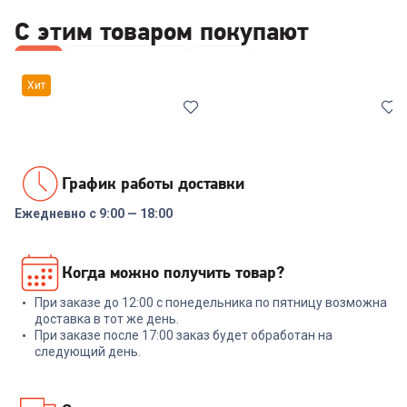
С этим товаром покупают
Все
Наборы посуды
Ножи
Хит
График работы доставки
Ежедневно с 9:00 — 18:00
00-00014294
6503465
Набор посуды RONDELL RDS-
Набор ножей RONDELL RD-
Когда можно получить товар?
1291 Prime 8 пред.
1130 Urban Ultimate Набор из
5 ножей с подст.
При заказе до 12:00 с понедельника по пятницу возможна
+
569
бонусов
+
329
бонусов
доставка в тот же день.
При заказе после 17:00 заказ будет обработан на
18 999
₽
10 999
₽
следующий день.
В корзину
В корзину