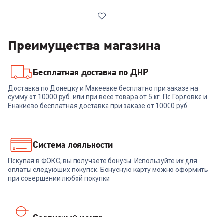
Преимущества магазина
Бесплатная доставка по ДНР
6810007
Доставка по Донецку и Макеевке бесплатно при заказе на
сумму от 10000 руб. или при весе товара от 5 кг. По Горловке и
Плита ARESA AR-4702
Енакиево бесплатная доставка при заказе от 10000 руб
+
142
бонуса
4 759
₽
Система лояльности
Покупая в ФОКС, вы получаете бонусы. Используйте их для
В корзину
оплаты следующих покупок. Бонусную карту можно оформить
при совершении любой покупки