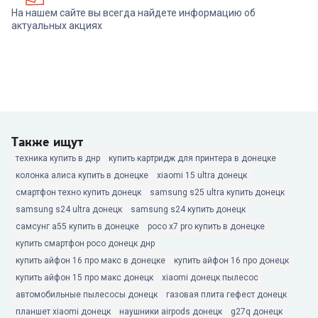
На нашем сайте вы всегда найдете информацию об
актуальных акциях
Также ищут
техника купить в днр
купить картридж для принтера в донецке
колонка алиса купить в донецке
xiaomi 15 ultra донецк
смартфон техно купить донецк
samsung s25 ultra купить донецк
samsung s24 ultra донецк
samsung s24 купить донецк
самсунг а55 купить в донецке
poco x7 pro купить в донецке
купить смартфон poco донецк днр
купить айфон 16 про макс в донецке
купить айфон 16 про донецк
купить айфон 15 про макс донецк
xiaomi донецк пылесос
автомобильные пылесосы донецк
газовая плита гефест донецк
планшет xiaomi донецк
наушники airpods донецк
g27q донецк