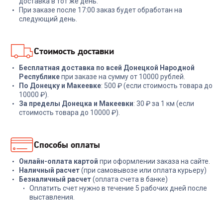
доставка в тот же день.
При заказе после 17:00 заказ будет обработан на
18 999
₽
2 099
₽
следующий день.
В корзину
В корзину
Стоимость доставки
Бесплатная доставка по всей Донецкой Народной
Республике
при заказе на сумму от 10000 рублей.
По Донецку и Макеевке
: 500 ₽ (если стоимость товара до
10000 ₽).
За пределы Донецка и Макеевки
: 30 ₽ за 1 км (если
стоимость товара до 10000 ₽).
Способы оплаты
Онлайн-оплата картой
при оформлении заказа на сайте.
Наличный расчет
(при самовывозе или оплата курьеру)
Безналичный расчет
(оплата счета в банке)
Оплатить счет нужно в течение 5 рабочих дней после
выставления.