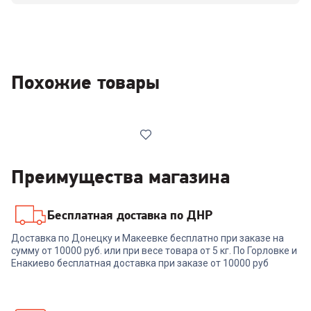
Похожие товары
Преимущества магазина
Бесплатная доставка по ДНР
00-00014678
Доставка по Донецку и Макеевке бесплатно при заказе на
Плита комбинированная DE
сумму от 10000 руб. или при весе товара от 5 кг. По Горловке и
LUXE 5040.41гэ(кр) ЧР-010
Енакиево бесплатная доставка при заказе от 10000 руб
+
959
бонусов