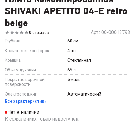
SHIVAKI APETITO 04-E retro
beige
Арт.:
00-00013793
0
отзывов
Глубина
60
см
Количество конфорок
4
шт.
Крышка
Стеклянная
Объем духовки
65
л
Покрытие варочной
Эмаль
поверхности
Электроподжиг
Автоматический
Все характеристики
Нет в наличии
К сожалению, товар недоступен.