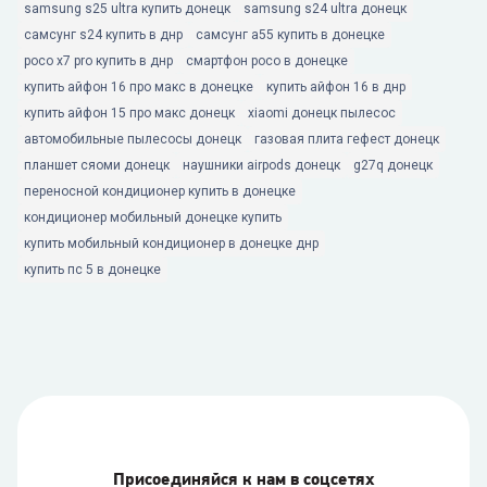
samsung s25 ultra купить донецк
samsung s24 ultra донецк
самсунг s24 купить в днр
самсунг а55 купить в донецке
poco x7 pro купить в днр
смартфон poco в донецке
купить айфон 16 про макс в донецке
купить айфон 16 в днр
купить айфон 15 про макс донецк
xiaomi донецк пылесос
автомобильные пылесосы донецк
газовая плита гефест донецк
планшет сяоми донецк
наушники airpods донецк
g27q донецк
переносной кондиционер купить в донецке
кондиционер мобильный донецке купить
купить мобильный кондиционер в донецке днр
купить пс 5 в донецке
Присоединяйся к нам в соцсетях