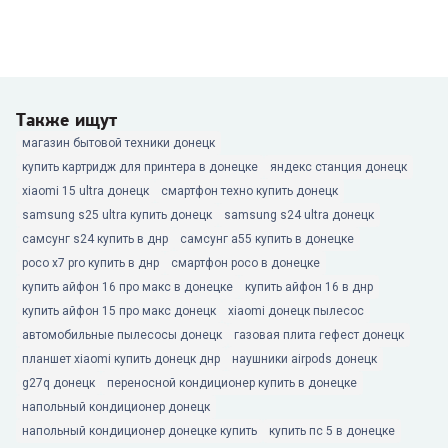
Также ищут
магазин бытовой техники донецк
купить картридж для принтера в донецке
яндекс станция донецк
xiaomi 15 ultra донецк
смартфон техно купить донецк
samsung s25 ultra купить донецк
samsung s24 ultra донецк
самсунг s24 купить в днр
самсунг а55 купить в донецке
poco x7 pro купить в днр
смартфон poco в донецке
купить айфон 16 про макс в донецке
купить айфон 16 в днр
купить айфон 15 про макс донецк
xiaomi донецк пылесос
автомобильные пылесосы донецк
газовая плита гефест донецк
планшет xiaomi купить донецк днр
наушники airpods донецк
g27q донецк
переносной кондиционер купить в донецке
напольный кондиционер донецк
напольный кондиционер донецке купить
купить пс 5 в донецке