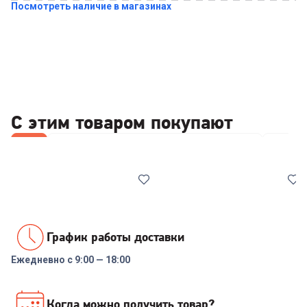
Посмотреть наличие в магазинах
С этим товаром покупают
Все
Стабилизаторы/отсекатели напряжения
Набор
График работы доставки
Ежедневно с 9:00 — 18:00
00-00014086
7038561
Реле напряжения Rucelf
Набор посуды COOLINAR
Когда можно получить товар?
SRW-16A 3кВА
(92012) 6 предметов