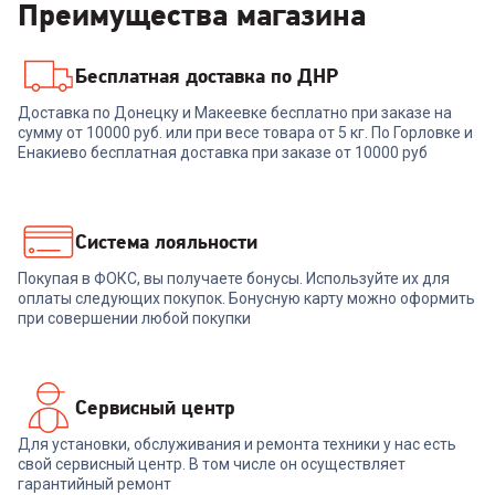
Преимущества магазина
Бесплатная доставка по ДНР
6811864
Доставка по Донецку и Макеевке бесплатно при заказе на
Посудомоечная машина
сумму от 10000 руб. или при весе товара от 5 кг. По Горловке и
БИРЮСА DWC-506/5 W
Енакиево бесплатная доставка при заказе от 10000 руб
+
659
бонусов
21 999
₽
Система лояльности
Покупая в ФОКС, вы получаете бонусы. Используйте их для
В корзину
оплаты следующих покупок. Бонусную карту можно оформить
при совершении любой покупки
Сервисный центр
Для установки, обслуживания и ремонта техники у нас есть
свой сервисный центр. В том числе он осуществляет
гарантийный ремонт