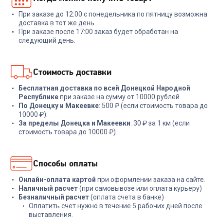
При заказе до 12:00 с понедельника по пятницу возможна
+
47
бонусов
+
89
бонусов
доставка в тот же день.
При заказе после 17:00 заказ будет обработан на
1 599
₽
2 999
₽
следующий день.
В корзину
В корзину
Стоимость доставки
Бесплатная доставка по всей Донецкой Народной
Республике
при заказе на сумму от 10000 рублей.
По Донецку и Макеевке
: 500 ₽ (если стоимость товара до
10000 ₽).
За пределы Донецка и Макеевки
: 30 ₽ за 1 км (если
стоимость товара до 10000 ₽).
Способы оплаты
Онлайн-оплата картой
при оформлении заказа на сайте.
Наличный расчет
(при самовывозе или оплата курьеру)
Безналичный расчет
(оплата счета в банке)
Оплатить счет нужно в течение 5 рабочих дней после
выставления.