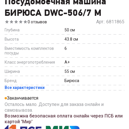
Посудомоечная машина
БИРЮСА DWC-506/7 M
Арт.:
6811865
0
отзывов
Глубина
50
см
Высота
43.8
см
Вместимость комплектов
6
посуды
Класс энергопотребления
A+
Ширина
55
см
Бренд
Бирюса
Все характеристики
Заканчивается
Осталось мало. Доступен для заказа онлайн и
самовывоза.
Возможна безопасная оплата онлайн через ПСБ или
картой 'Мир'