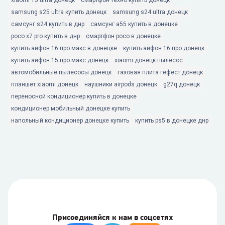
xiaomi 15 ultra донецк
смартфон техно купить донецк
samsung s25 ultra купить донецк
samsung s24 ultra донецк
самсунг s24 купить в днр
самсунг а55 купить в донецке
poco x7 pro купить в днр
смартфон poco в донецке
купить айфон 16 про макс в донецке
купить айфон 16 про донецк
купить айфон 15 про макс донецк
xiaomi донецк пылесос
автомобильные пылесосы донецк
газовая плита гефест донецк
планшет xiaomi донецк
наушники airpods донецк
g27q донецк
переносной кондиционер купить в донецке
кондиционер мобильный донецке купить
напольный кондиционер донецке купить
купить ps5 в донецке днр
Присоединяйся к нам в соцсетях