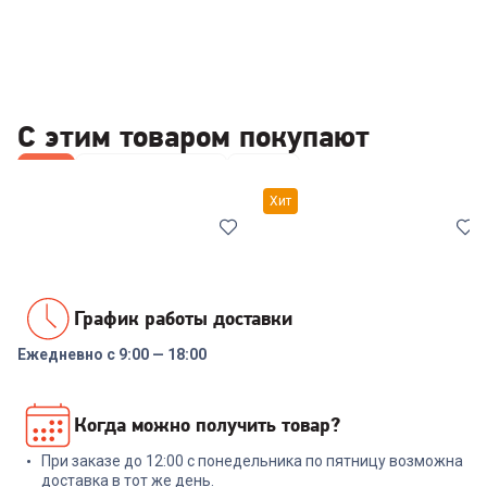
С этим товаром покупают
Все
Наборы посуды
Ножи
Хит
График работы доставки
Ежедневно с 9:00 — 18:00
7038561
00-00014294
Набор посуды COOLINAR
Набор посуды RONDELL RDS-
Когда можно получить товар?
(92012) 6 предметов
1291 Prime 8 пред.
При заказе до 12:00 с понедельника по пятницу возможна
+
89
бонусов
+
569
бонусов
доставка в тот же день.