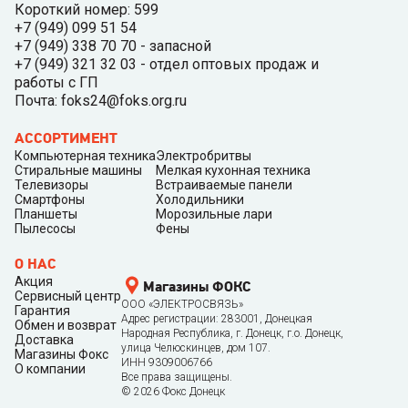
Короткий номер: 599
+7 (949) 099 51 54
+7 (949) 338 70 70 - запасной
+7 (949) 321 32 03 - отдел оптовых продаж и
работы с ГП
Почта: foks24@foks.org.ru
АССОРТИМЕНТ
Компьютерная техника
Электробритвы
Стиральные машины
Мелкая кухонная техника
Телевизоры
Встраиваемые панели
Смартфоны
Холодильники
Планшеты
Морозильные лари
Пылесосы
Фены
О НАС
Акция
Магазины ФОКС
Сервисный центр
ООО «ЭЛЕКТРОСВЯЗЬ»
Гарантия
Адрес регистрации: 283001, Донецкая
Обмен и возврат
Народная Республика, г. Донецк, г.о. Донецк,
Доставка
улица Челюскинцев, дом 107.
Магазины Фокс
ИНН 9309006766
О компании
Все права защищены.
©
2026
Фокс Донецк