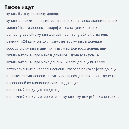
Также ищут
купить бытовую технику донецк
купить картридж для принтера в донецке
яндекс станция донецк
xiaomi 15 ultra донецк
смартфон техно купить донецк
samsung s25 ultra купить донецк
samsung s24 ultra донецк
самсунг s24 купить в днр
самсунг а55 купить в донецке
poco x7 pro купить в днр
купить смартфон poco донецк днр
купить айфон 16 про макс в донецке
донецк айфон 16
купить айфон 15 про макс донецк
xiaomi донецк пылесос
автомобильные пылесосы донецк
газовая плита гефест донецк
планшет сяоми донецк
наушники airpods донецк
g27q донецк
переносной кондиционер купить в донецке
напольный кондиционер донецк
напольный кондиционер донецке купить
купить ps5 в донецке днр