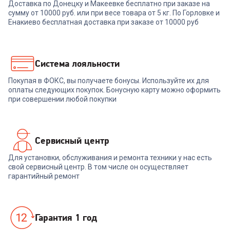
Доставка по Донецку и Макеевке бесплатно при заказе на
Сковорода COOLINAR Гриль
Сковорода RESTO
сумму от 10000 руб. или при весе товара от 5 кг. По Горловке и
26см б/кр (93330)
Сковорода блинная 28 см б/
Енакиево бесплатная доставка при заказе от 10000 руб
кр (93025)
+
41
бонус
+
44
бонуса
1 399
₽
1 499
₽
Система лояльности
Покупая в ФОКС, вы получаете бонусы. Используйте их для
В корзину
В корзину
оплаты следующих покупок. Бонусную карту можно оформить
при совершении любой покупки
Сервисный центр
Для установки, обслуживания и ремонта техники у нас есть
свой сервисный центр. В том числе он осуществляет
гарантийный ремонт
Гарантия 1 год