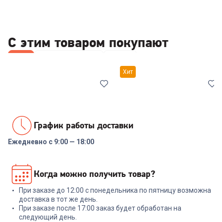
С этим товаром покупают
Все
Наборы посуды
Ножи
Хит
График работы доставки
Ежедневно с 9:00 — 18:00
7038561
00-00014294
Набор посуды COOLINAR
Набор посуды RONDELL RDS-
Когда можно получить товар?
(92012) 6 предметов
1291 Prime 8 пред.
При заказе до 12:00 с понедельника по пятницу возможна
+
89
бонусов
+
569
бонусов
доставка в тот же день.
При заказе после 17:00 заказ будет обработан на
2 999
₽
18 999
₽
следующий день.