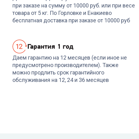
CANDY AQUE 1043D-0
WESTBURG WMA-
при заказе на сумму от 10000 руб. или при весе
7DIS14B
товара от 5 кг. По Горловке и Енакиево
+
794
бонуса
бесплатная доставка при заказе от 10000 руб
24 999
₽
26 499
₽
Гарантия 1 год
Даем гарантию на 12 месяцев (если иное не
предусмотрено производителем). Также
можно продлить срок гарантийного
обслуживания на 12, 24 и 36 месяцев