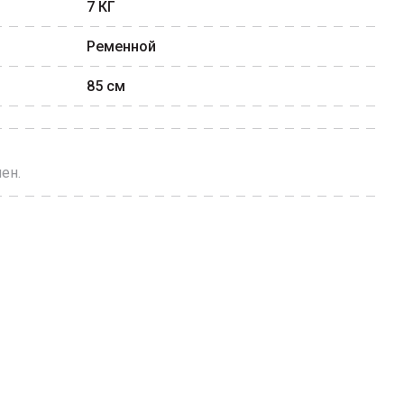
7
КГ
Ременной
85
см
ен.