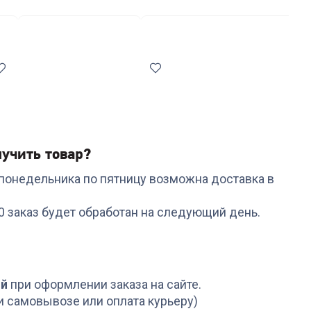
ки
Средства для стирки
Антивибрационные подставки
учить товар?
с понедельника по пятницу возможна доставка в
Код:
6996529
Код:
6671835
Гладильная доска
Отпариватель TEFAL
00 заказ будет обработан на следующий день.
НИКА Haushalt P(HP1)
DV9000E0
+
173
бонуса
+
95
бонусов
5 799
₽
3 199
₽
ой
при оформлении заказа на сайте.
и самовывозе или оплата курьеру)