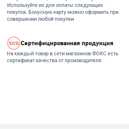
7
BEKO RSPE 78612 S
SAMSUNG
Используйте их для оплаты следующих
WW70AG4S21VELD
покупок. Бонусную карту можно оформить при
(УЦЕНКА!!!)
+
800
бонусов
совершении любой покупки
24 789
₽
26 699
₽
Cертифицированная продукция
На каждый товар в сети магазинов ФОКС есть
сертификат качества от производителя