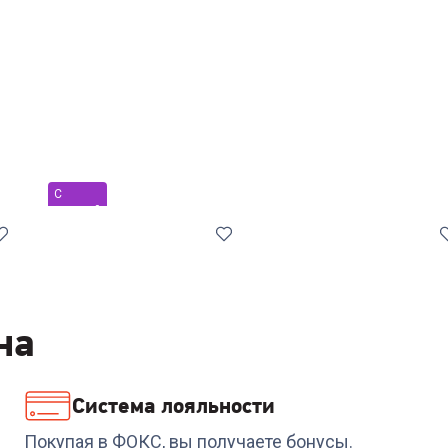
С
уценкой
на
Система лояльности
Код:
6740456
Код:
00-00014931
Стиральная машина
Стиральная машина
Покупая в ФОКС, вы получаете бонусы.