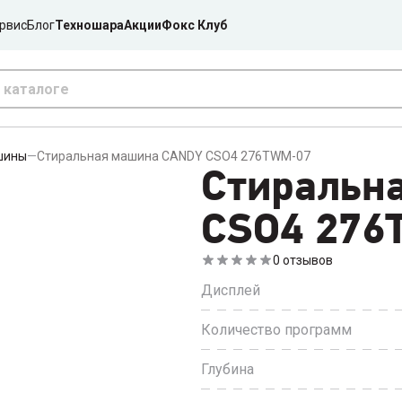
рвис
Блог
Техношара
Акции
Фокс Клуб
шины
—
Стиральная машина CANDY CSO4 276TWM-07
Стиральн
CSO4 276
0
отзывов
Дисплей
Количество программ
Глубина