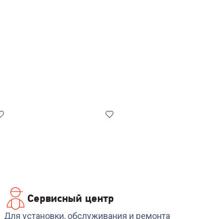
Сервисный центр
Код:
00-00013322
Код:
00-00014925
Стиральная машина
Стиральная машина
Для установки, обслуживания и ремонта