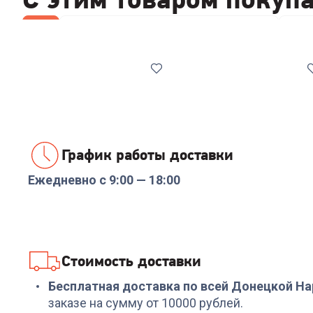
Все
Стабилизаторы/отсекатели напряжения
Отпа
График работы доставки
Ежедневно с 9:00 — 18:00
Код:
00-00014086
Код:
6905036
Реле напряжения
Парогенератор
Rucelf SRW-16A 3кВА
KITFORT КТ-9126
+
47
бонусов
+
77
бонусов
Стоимость доставки
1 599
₽
2 579
₽
Бесплатная доставка по всей Донецкой Н
заказе на сумму от 10000 рублей.