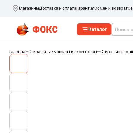
Ваш город
Магазины
Доставка и оплата
Гарантия
Обмен и возврат
Се
Каталог
Главная
—
Стиральные машины и аксессуары
—
Стиральные ма