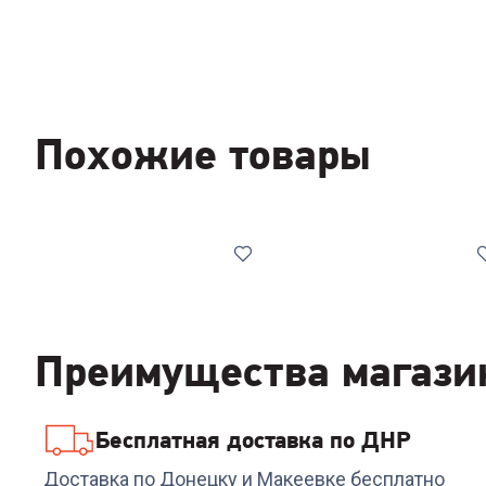
Похожие товары
Преимущества магази
Бесплатная доставка по ДНР
Код:
7061656
Код:
00-00014193
Стиральная машина
Стиральная машина
Доставка по Донецку и Макеевке бесплатно