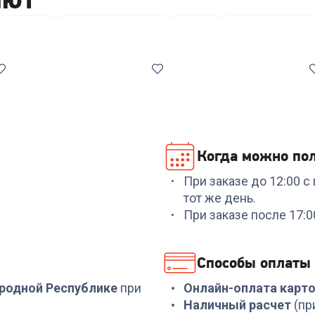
риватели
Сушилки для белья
Утюги
Гладильные дос
Когда можно пол
При заказе до 12:00 
Код:
7051528
Код:
6962351
тот же день.
НИКА Сушилка для
Утюг PHILIPS
При заказе после 17:
белья напольная СБВ5/
DST8020/20
Б (белый)
+
119
бонусов
+
449
бонусов
Способы оплаты
3 999
₽
14 999
₽
ародной Республике
при
Онлайн-оплата карт
Наличный расчет
(пр