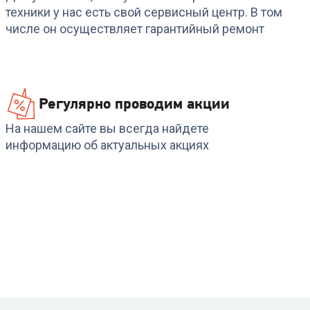
BEKO WRE 6512ZAW
TCL TWRF-607W12W1
техники у нас есть свой сервисный центр. В том
числе он осуществляет гарантийный ремонт
+
749
бонусов
24 999
₽
24 999
₽
Регулярно проводим акции
На нашем сайте вы всегда найдете
информацию об актуальных акциях