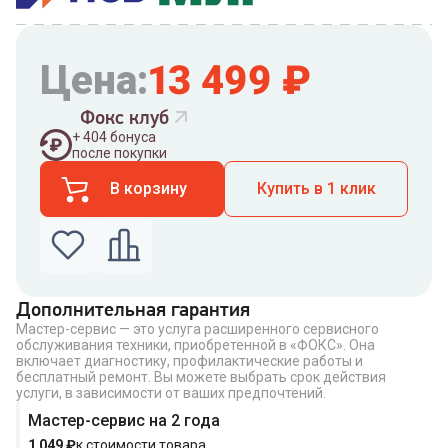
Цена:
13 499
₽
Фокс клуб
+
404
бонуса
после покупки
В корзину
Купить в 1 клик
Дополнительная гарантия
Мастер-сервис — это услуга расширенного сервисного
Введите номер телефона по которому можно
обслуживания техники, приобретенной в «ФОКС». Она
связаться с вами
включает диагностику, профилактические работы и
Номер телефона
бесплатный ремонт. Вы можете выбрать срок действия
услуги, в зависимости от ваших предпочтений.
Мастер-сервис на 2 года
1 049
₽
к стоимости товара