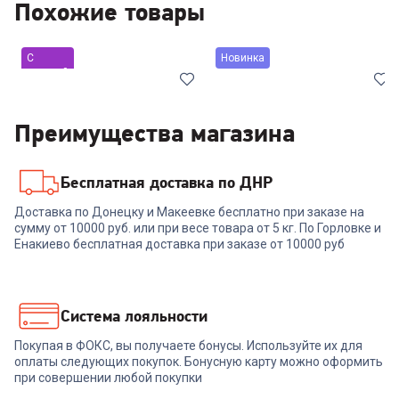
Похожие товары
С
Новинка
уценкой
Преимущества магазина
Бесплатная доставка по ДНР
4.2
(
4
)
00-00013987
00-00015102
Доставка по Донецку и Макеевке бесплатно при заказе на
сумму от 10000 руб. или при весе товара от 5 кг. По Горловке и
Телевизор LG 24TQ510S-WZ
Телевизор LEFF 32H680T
(УЦЕНКА !!!)
Енакиево бесплатная доставка при заказе от 10000 руб
+
404
бонуса
12 999
₽
13 499
₽
Система лояльности
Покупая в ФОКС, вы получаете бонусы. Используйте их для
В корзину
В корзину
оплаты следующих покупок. Бонусную карту можно оформить
при совершении любой покупки