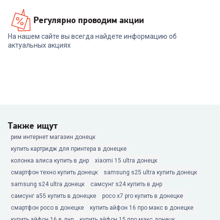
Регулярно проводим акции
На нашем сайте вы всегда найдете информацию об
актуальных акциях
Также ищут
рим интернет магазин донецк
купить картридж для принтера в донецке
колонка алиса купить в днр
xiaomi 15 ultra донецк
смартфон техно купить донецк
samsung s25 ultra купить донецк
samsung s24 ultra донецк
самсунг s24 купить в днр
самсунг а55 купить в донецке
poco x7 pro купить в донецке
смартфон poco в донецке
купить айфон 16 про макс в донецке
купить айфон 16 в днр
купить айфон 15 про макс донецк