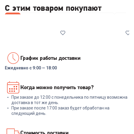
С этим товаром покупают
Все
Стабилизаторы/отсекатели напряжения
Wi-Fi 
График работы доставки
Ежедневно с 9:00 — 18:00
00-00014086
6626558
Реле напряжения Rucelf
Роутер TP-LINK Archer C24
Когда можно получить товар?
SRW-16A 3кВА
При заказе до 12:00 с понедельника по пятницу возможна
+
68
бонусов
+
47
бонусов
доставка в тот же день.
При заказе после 17:00 заказ будет обработан на
2 299
₽
1 599
₽
следующий день.
В корзину
В корзину
Стоимость доставки