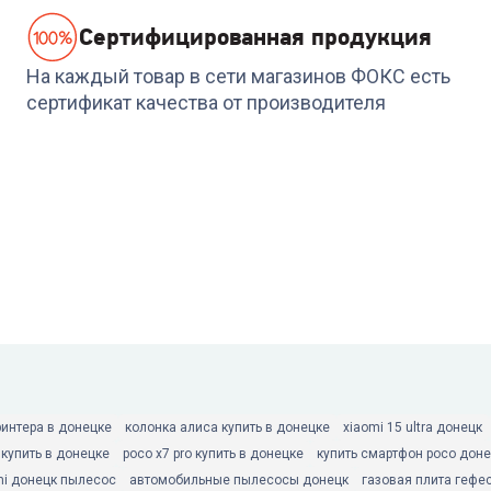
Cертифицированная продукция
На каждый товар в сети магазинов ФОКС есть
сертификат качества от производителя
ринтера в донецке
колонка алиса купить в донецке
xiaomi 15 ultra донецк
 купить в донецке
poco x7 pro купить в донецке
купить смартфон poco доне
mi донецк пылесос
автомобильные пылесосы донецк
газовая плита гефе