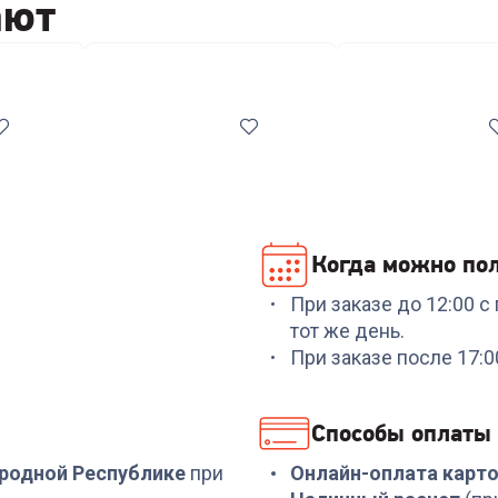
ают
i роутеры
Кронштейны и крепления ТВ
Чистящие средст
Когда можно пол
При заказе до 12:00 
Код:
6474230
Код:
6639165
тот же день.
Роутер TP-LINK Archer
Роутер TP-LINK ARCHE
При заказе после 17:
C6 AC1200
C54
+
134
бонуса
+
74
бонуса
Способы оплаты
4 499
₽
2 499
₽
ародной Республике
при
Онлайн-оплата карт