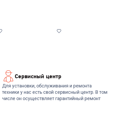
Сервисный центр
Код:
00-00014568
Код:
00-00014556
62
Телевизор SAMSUNG
Телевизор SAMSUNG
Для установки, обслуживания и ремонта
K
UE75U8000FUXRU
QE55Q8FAAUXRU
техники у нас есть свой сервисный центр. В том
числе он осуществляет гарантийный ремонт
+
2 549
бонусов
+
2 549
бонусов
84 999
₽
84 999
₽