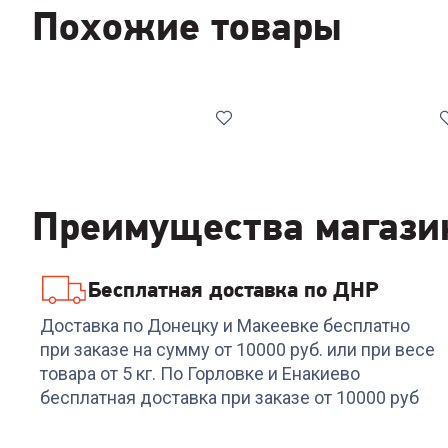
Похожие товары
Преимущества магази
Бесплатная доставка по ДНР
Код:
00-00014835
Код:
00-00014790
Телевизор XIAOMI TV 
Доставка по Донецку и Макеевке бесплатно
Телевизор TCL 65P8L
Mini LED 75 2026
при заказе на сумму от 10000 руб. или при весе
товара от 5 кг. По Горловке и Енакиево
бесплатная доставка при заказе от 10000 руб
84 999
₽
93 999
₽