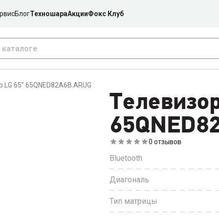
рвис
Блог
Техношара
Акции
Фокс Клуб
р LG 65" 65QNED82A6B.ARUG
Телевизор
65QNED8
0
отзывов
Bluetooth
Диагональ
Тип матрицы