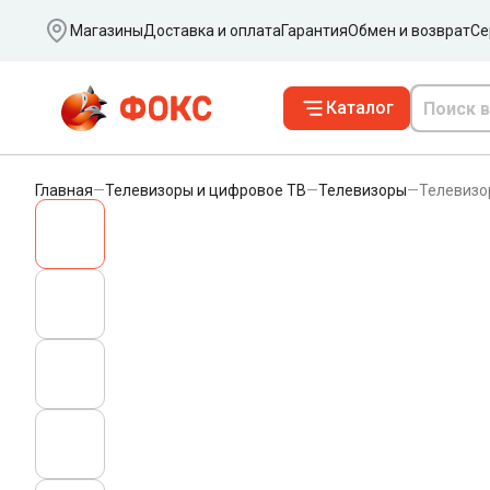
Ваш город
Магазины
Доставка и оплата
Гарантия
Обмен и возврат
Се
Каталог
Главная
—
Телевизоры и цифровое ТВ
—
Телевизоры
—
Телевизо