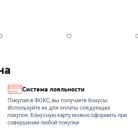
на
Система лояльности
Код:
00-00014557
4.4
(
5
)
Код:
00-000135
Телевизор SAMSUNG
S
Покупая в ФОКС, вы получаете бонусы.
Телевизоры TCL 75P6
QE65Q7FAAUXRU
Используйте их для оплаты следующих
покупок. Бонусную карту можно оформить при
+
2 639
бонусов
совершении любой покупки
79 999
₽
87 999
₽