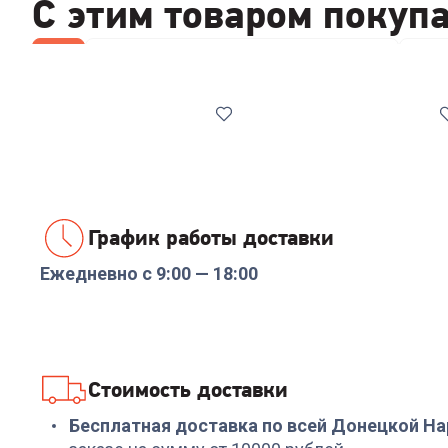
С этим товаром покуп
Все
Стабилизаторы/отсекатели напряжения
Wi-F
График работы доставки
Ежедневно с 9:00 — 18:00
Код:
00-00014086
Код:
6626558
Реле напряжения
Роутер TP-LINK Archer
Rucelf SRW-16A 3кВА
C24
+
47
бонусов
+
68
бонусов
Стоимость доставки
1 599
₽
2 299
₽
Бесплатная доставка по всей Донецкой Н