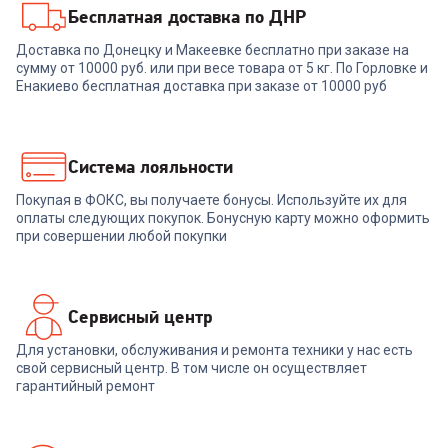
Бесплатная доставка по ДНР
6672021
00-00014964
Доставка по Донецку и Макеевке бесплатно при заказе на
Утюг с парогенератором
сумму от 10000 руб. или при весе товара от 5 кг. По Горловке и
Утюг ARESA AR-3131
ZELMER ZIS6450 Smartcare
Енакиево бесплатная доставка при заказе от 10000 руб
+
207
бонусов
+
239
бонусов
6 919
₽
7 999
₽
Система лояльности
Покупая в ФОКС, вы получаете бонусы. Используйте их для
В корзину
В корзину
оплаты следующих покупок. Бонусную карту можно оформить
при совершении любой покупки
Сервисный центр
Для установки, обслуживания и ремонта техники у нас есть
свой сервисный центр. В том числе он осуществляет
гарантийный ремонт