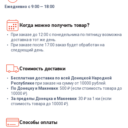
Ежедневно с 9:00 — 18:00
7051528
00-00014161
НИКА Сушилка для белья
Ручной отпариватель TUVIO
Когда можно получить товар?
напольная СБВ5/Б (белый)
TGS02H
При заказе до 12:00 с понедельника по пятницу возможна
+
119
бонусов
доставка в тот же день.
При заказе после 17:00 заказ будет обработан на
3 589
₽
3 999
₽
следующий день.
В корзину
В корзину
Стоимость доставки
Бесплатная доставка по всей Донецкой Народной
Республике
при заказе на сумму от 10000 рублей.
По Донецку и Макеевке
: 500 ₽ (если стоимость товара до
10000 ₽).
За пределы Донецка и Макеевки
: 30 ₽ за 1 км (если
стоимость товара до 10000 ₽).
Способы оплаты