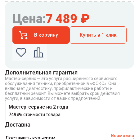
Цена:
7 489
₽
В корзину
Купить в 1 клик
Дополнительная гарантия
Мастер-сервис — это услуга расширенного сервисного
Введите номер телефона по которому можно
обслуживания техники, приобретенной в «ФОКС». Она
связаться с вами
включает диагностику, профилактические работы и
Номер телефона
бесплатный ремонт. Вы можете выбрать срок действия
услуги, в зависимости от ваших предпочтений.
Мастер-сервис на 2 года
749
₽
к стоимости товара
Доставка
Купить в 1 клик
Возможна
Доставить курьером