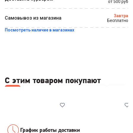
от 500 руб
Завтра
Самовывоз из магазина
Бесплатно
Посмотреть наличие в магазинах
С этим товаром покупают
Все
Отпариватели
Сушилки для белья
Средства 
График работы доставки