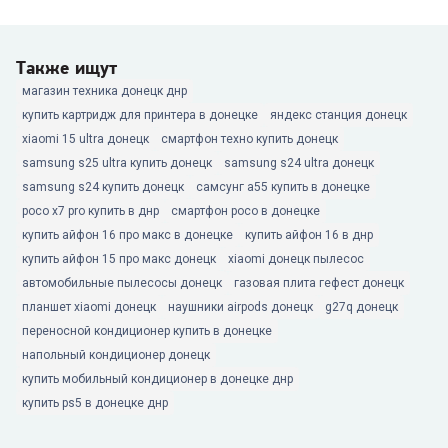
Также ищут
магазин техника донецк днр
купить картридж для принтера в донецке
яндекс станция донецк
xiaomi 15 ultra донецк
смартфон техно купить донецк
samsung s25 ultra купить донецк
samsung s24 ultra донецк
samsung s24 купить донецк
самсунг а55 купить в донецке
poco x7 pro купить в днр
смартфон poco в донецке
купить айфон 16 про макс в донецке
купить айфон 16 в днр
купить айфон 15 про макс донецк
xiaomi донецк пылесос
автомобильные пылесосы донецк
газовая плита гефест донецк
планшет xiaomi донецк
наушники airpods донецк
g27q донецк
переносной кондиционер купить в донецке
напольный кондиционер донецк
купить мобильный кондиционер в донецке днр
купить ps5 в донецке днр