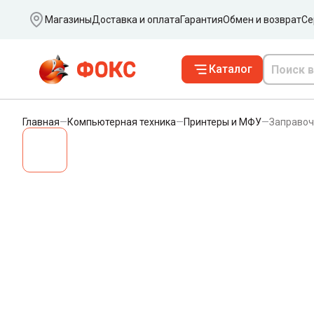
Ваш город
Магазины
Доставка и оплата
Гарантия
Обмен и возврат
Се
Каталог
Главная
—
Компьютерная техника
—
Принтеры и МФУ
—
Заправоч