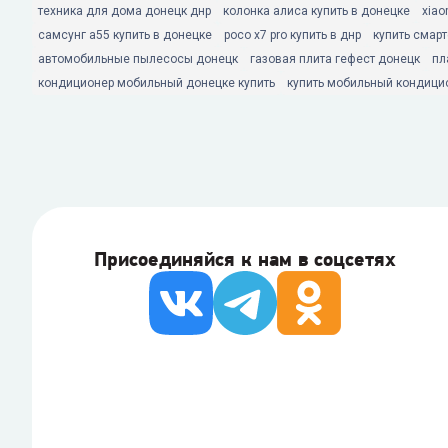
техника для дома донецк днр
колонка алиса купить в донецке
xiao
самсунг а55 купить в донецке
poco x7 pro купить в днр
купить смар
автомобильные пылесосы донецк
газовая плита гефест донецк
пл
кондиционер мобильный донецке купить
купить мобильный кондици
Присоединяйся к нам в соцсетях