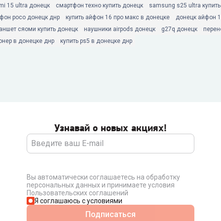
mi 15 ultra донецк
смартфон техно купить донецк
samsung s25 ultra купит
тфон poco донецк днр
купить айфон 16 про макс в донецке
донецк айфон 
аншет сяоми купить донецк
наушники airpods донецк
g27q донецк
перен
онер в донецке днр
купить ps5 в донецке днр
Узнавай о новых акциях!
Вы автоматически соглашаетесь на обработку
персональных данных и принимаете условия
Пользовательских соглашений
Я соглашаюсь с условиями
Подписаться