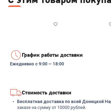
Все
Wi-Fi роутеры
Мониторы
Компьютерные 
График работы доставки
Ежедневно с 9:00 — 18:00
Код:
6474230
Код:
00-00013934
Роутер TP-LINK Archer
Роутер KEENETIC
C6 AC1200
Netcraze Giga (NC-
1012) AX3000
10/100/1000BASE-
+
134
бонуса
+
479
бонусов
Стоимость доставки
TX/SFP/4g ready белы
4 499
₽
15 999
₽
Бесплатная доставка по всей Донецкой Н
заказе на сумму от 10000 рублей.