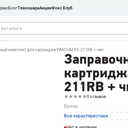
рвис
Блог
Техношара
Акции
Фокс Клуб
ный комплект для картриджа PANTUM PC-211RB + чип
Заправоч
картридж
211RB + ч
0
отзывов
Бренд
Все характеристики
Нет в наличии