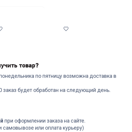
ьтры и переходники
учить товар?
с понедельника по пятницу возможна доставка в
Код:
00-00014369
Код:
6634908
Роутер TP-LINK Archer
Монитор LG 27QN600-
00 заказ будет обработан на следующий день.
C6U AC1200
B
10/100/1000BASE-TX
черный
+
134
бонуса
19 999
₽
4 499
₽
ой
при оформлении заказа на сайте.
и самовывозе или оплата курьеру)