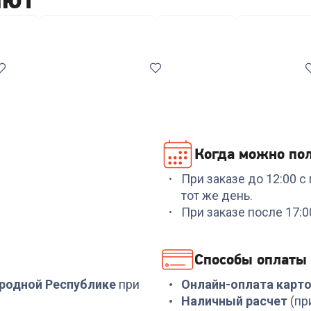
мышки
Коврики для мышки
Клавиатуры
Сетевые фил
Когда можно пол
При заказе до 12:00 
Код:
00-00013930
Код:
6952495
тот же день.
Монитор SAMSUNG 24"
Монитор XIAOMI
При заказе после 17:
S24D300GA
Monitor G27i
(ELA5375EU)
Способы оплаты
й
7 999
₽
15 499
₽
ародной Республике
при
Онлайн-оплата карт
Наличный расчет
(пр