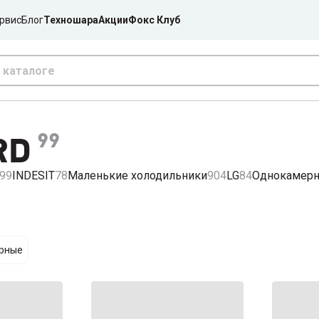
рвис
Блог
Техношара
Акции
Фокс Клуб
99
RD
99
INDESIT
78
Маленькие холодильники
904
LG
84
Однокамерн
ярные