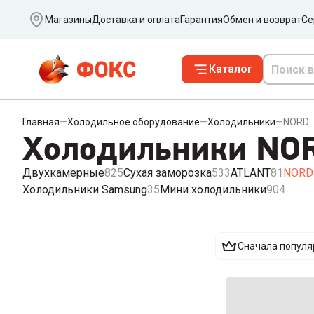
Ваш город
Магазины
Доставка и оплата
Гарантия
Обмен и возврат
Се
Каталог
Главная
—
Холодильное оборудование
—
Холодильники
—
NORD
Холодильники NO
Двухкамерные
825
Сухая заморозка
533
ATLANT
81
NORD
Холодильники Samsung
35
Мини холодильники
904
Сначала попул