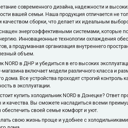
етание современного дизайна, надежности и высоких
ости вашей семьи. Наша продукция отличается не то
 качеством сборки, что делает их идеальным выбор
снащен энергоэффективными системами, которые по
энергию. Инновационные технологии охлаждения обе
ов, а продуманная организация внутреннего простра
лезный объем.
к NORD в ДНР и убедиться в его высоких эксплуатац
-магазина включает модели различного класса и разм
 дома. Все устройства проходят строгий контроль ка
ость в эксплуатации.
 стоит купить холодильник NORD в Донецке? Ответ п
 и качества. Вы сможете насладиться всеми преим
 обеспечить своей семье комфорт и уют.
лать свою жизнь проще и удобнее с холодильниками 
го дома.