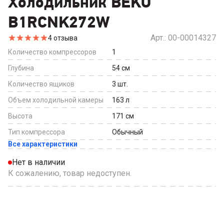
Холодильник BEKO
B1RCNK272W
Арт.:
00-00014327
4
отзыва
Количество компрессоров
1
Глубина
54
см
Количество ящиков
3
шт.
Объем холодильной камеры
163
л
Высота
171
см
Тип компрессора
Обычный
Все характеристики
Нет в наличии
К сожалению, товар недоступен.