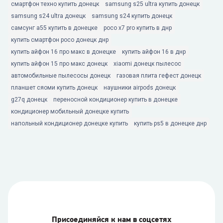
смартфон техно купить донецк
samsung s25 ultra купить донецк
samsung s24 ultra донецк
samsung s24 купить донецк
самсунг а55 купить в донецке
poco x7 pro купить в днр
купить смартфон poco донецк днр
купить айфон 16 про макс в донецке
купить айфон 16 в днр
купить айфон 15 про макс донецк
xiaomi донецк пылесос
автомобильные пылесосы донецк
газовая плита гефест донецк
планшет сяоми купить донецк
наушники airpods донецк
g27q донецк
переносной кондиционер купить в донецке
кондиционер мобильный донецке купить
напольный кондиционер донецке купить
купить ps5 в донецке днр
Присоединяйся к нам в соцсетях