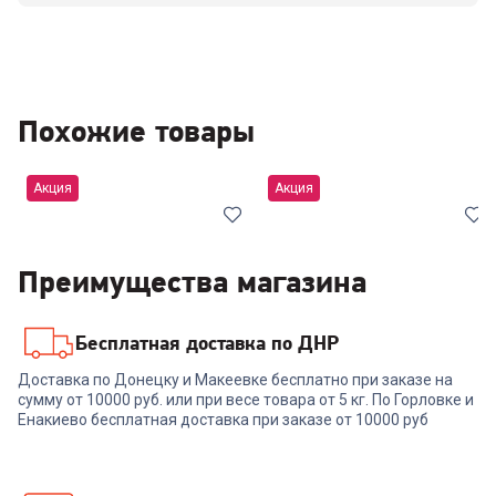
Похожие товары
Акция
Акция
Лучшая
Лучшая
цена
цена
Хит
Хит
Преимущества магазина
Бесплатная доставка по ДНР
4.3
(
3
)
6709259
4.8
(
5
)
6977864
Доставка по Донецку и Макеевке бесплатно при заказе на
Холодильник INDESIT ITR
Холодильник БИРЮСА
сумму от 10000 руб. или при весе товара от 5 кг. По Горловке и
5200 W
B940NF
Енакиево бесплатная доставка при заказе от 10000 руб
35 999
₽
-
3599
₽
36 399
₽
-
1819
₽