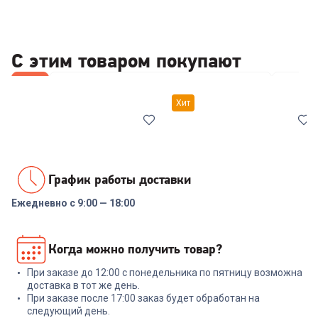
С этим товаром покупают
Все
Стабилизаторы/отсекатели напряжения
Кастр
Хит
График работы доставки
Ежедневно с 9:00 — 18:00
00-00014086
6878983
Реле напряжения Rucelf
Кастрюля RONDELL RD-1591
Когда можно получить товар?
SRW-16A 3кВА
с/кр 18 см 2,0 л Tierno
При заказе до 12:00 с понедельника по пятницу возможна
+
47
бонусов
+
89
бонусов
доставка в тот же день.
При заказе после 17:00 заказ будет обработан на
1 599
₽
2 999
₽
следующий день.