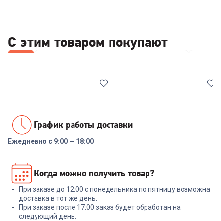
С этим товаром покупают
Все
Стабилизаторы/отсекатели напряжения
Набор
График работы доставки
Ежедневно с 9:00 — 18:00
00-00014086
00-00014085
Реле напряжения Rucelf
Стабилизатор напряжения
Когда можно получить товар?
SRW-16A 3кВА
ИнСтаб IS1000 800Вт 1000ВА
белый
При заказе до 12:00 с понедельника по пятницу возможна
+
47
бонусов
+
479
бонусов
доставка в тот же день.
При заказе после 17:00 заказ будет обработан на
1 599
₽
15 999
₽
следующий день.