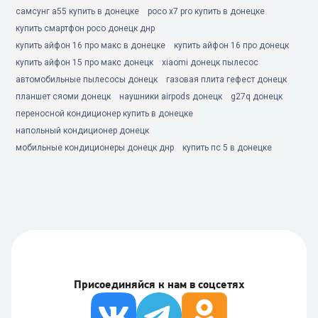
самсунг а55 купить в донецке
poco x7 pro купить в донецке
купить смартфон poco донецк днр
купить айфон 16 про макс в донецке
купить айфон 16 про донецк
купить айфон 15 про макс донецк
xiaomi донецк пылесос
автомобильные пылесосы донецк
газовая плита гефест донецк
планшет сяоми донецк
наушники airpods донецк
g27q донецк
переносной кондиционер купить в донецке
напольный кондиционер донецк
мобильные кондиционеры донецк днр
купить пс 5 в донецке
Присоединяйся к нам в соцсетях