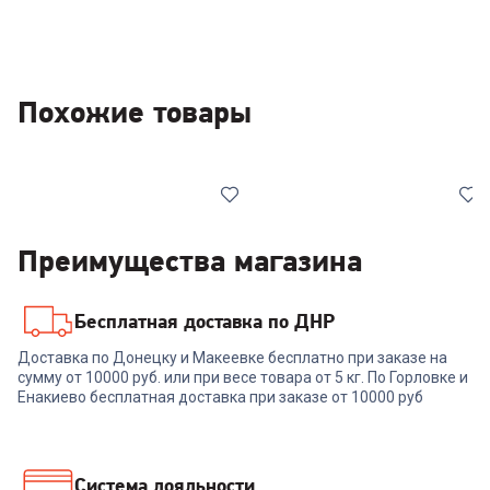
Похожие товары
Преимущества магазина
Бесплатная доставка по ДНР
4.8
(
4
)
00-00013319
4.8
(
4
)
00-00014663
Доставка по Донецку и Макеевке бесплатно при заказе на
Холодильник LG GA-
Холодильник LG GA-
сумму от 10000 руб. или при весе товара от 5 кг. По Горловке и
B509CLCL
B509MCZL
Енакиево бесплатная доставка при заказе от 10000 руб
+
1 739
бонусов
+
1 733
бонуса
57 999
₽
57 789
₽
Система лояльности