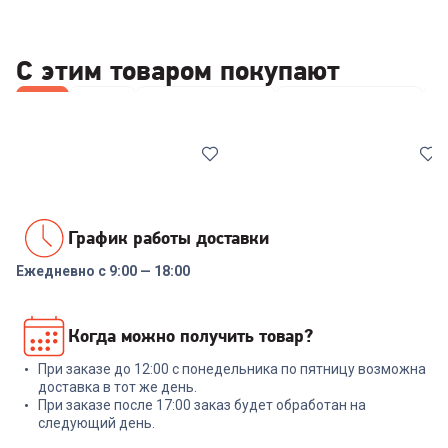
С этим товаром покупают
Все
Ножи
Наборы посуды
Крышки для СВЧ
К
График работы доставки
Ежедневно с 9:00 — 18:00
6503465
7001491
Набор ножей RONDELL RD-
Набор инструментов
Когда можно получить товар?
1130 Urban Ultimate Набор из
NADOBA ANEZKA 7 пр
5 ножей с подст.
При заказе до 12:00 с понедельника по пятницу возможна
+
329
бонусов
+
269
бонусов
доставка в тот же день.
При заказе после 17:00 заказ будет обработан на
10 999
₽
8 999
₽
следующий день.