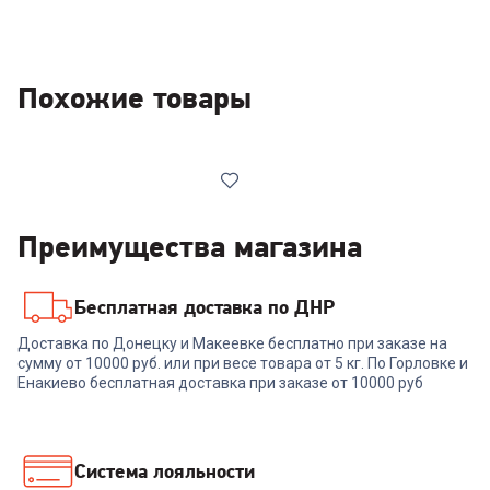
Похожие товары
Преимущества магазина
Бесплатная доставка по ДНР
6499780
Доставка по Донецку и Макеевке бесплатно при заказе на
Микроволновая печь
сумму от 10000 руб. или при весе товара от 5 кг. По Горловке и
SAMSUNG MS23K3614AK/BW
Енакиево бесплатная доставка при заказе от 10000 руб
+
374
бонуса
12 499
₽
Система лояльности