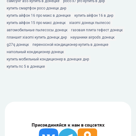
самсунг а55 купить в донецке
poco x7 pro купить в днр
купить смартфон poco донецк днр
купить айфон 16 про макс в донецке
купить айфон 16 в днр
купить айфон 15 про макс донецк
xiaomi донецк пылесос
автомобильные пылесосы донецк
газовая плита гефест донецк
планшет xiaomi купить донецк днр
наушники airpods донецк
g27q донецк
переносной кондиционер купить в донецке
напольный кондиционер донецк
купить мобильный кондиционер в донецке днр
купить пс 5 в донецке
Присоединяйся к нам в соцсетях