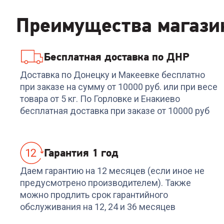
Преимущества магази
Бесплатная доставка по ДНР
Код:
6904443
Код:
6841821
Наушники HUAWEI
Наушники A4TECH
Доставка по Донецку и Макеевке бесплатно
FreeBuds SE 2 Isle Blue
G230p Bloody (Black)
при заказе на сумму от 10000 руб. или при весе
товара от 5 кг. По Горловке и Енакиево
+
74
бонуса
+
74
бонуса
бесплатная доставка при заказе от 10000 руб
2 499
₽
2 499
₽
Гарантия 1 год
Даем гарантию на 12 месяцев (если иное не
предусмотрено производителем). Также
можно продлить срок гарантийного
обслуживания на 12, 24 и 36 месяцев