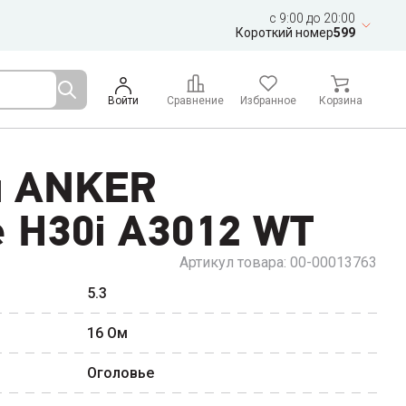
c 9:00 до 20:00
Короткий номер
599
Войти
Сравнение
Избранное
Корзина
и ANKER
 H30i A3012 WT
Артикул товара:
00-00013763
5.3
16
Ом
Оголовье