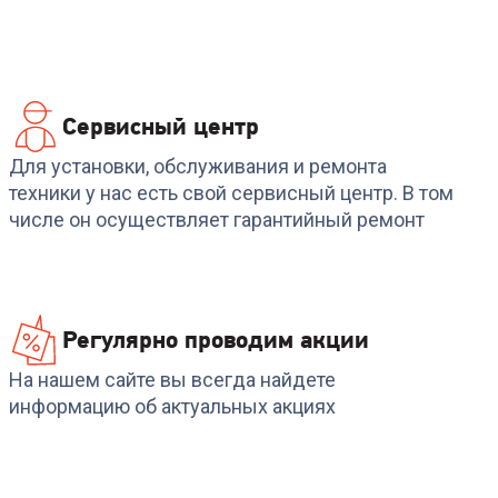
Сервисный центр
Код:
6904442
Код:
00-00013878
R
Наушники HUAWEI
Наушники A4TECH
Для установки, обслуживания и ремонта
FreeBuds SE 2 Ceramic
G535P
техники у нас есть свой сервисный центр. В том
White
4PIN+USB/BLACK+SILVER
числе он осуществляет гарантийный ремонт
+
68
бонусов
2 499
₽
2 299
₽
Регулярно проводим акции
На нашем сайте вы всегда найдете
информацию об актуальных акциях