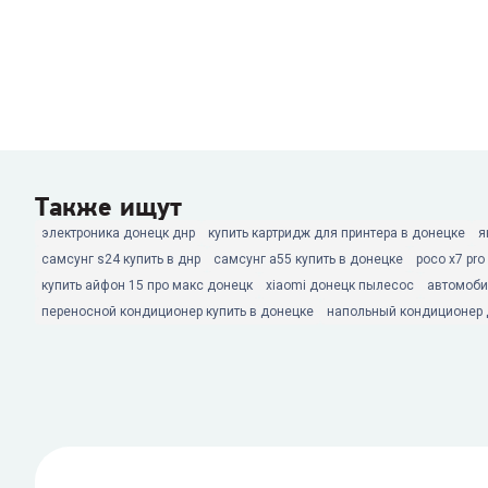
Также ищут
электроника донецк днр
купить картридж для принтера в донецке
я
самсунг s24 купить в днр
самсунг а55 купить в донецке
poco x7 pro
купить айфон 15 про макс донецк
xiaomi донецк пылесос
автомоби
переносной кондиционер купить в донецке
напольный кондиционер 