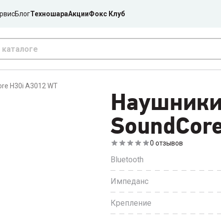
рвис
Блог
Техношара
Акции
Фокс Клуб
re H30i A3012 WT
Наушник
SoundСore
0
отзывов
Bluetooth
Импеданс
Крепление