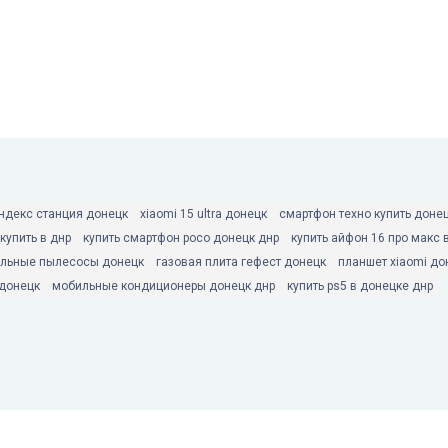
ндекс станция донецк
xiaomi 15 ultra донецк
смартфон техно купить доне
 купить в днр
купить смартфон poco донецк днр
купить айфон 16 про макс 
льные пылесосы донецк
газовая плита гефест донецк
планшет xiaomi до
донецк
мобильные кондиционеры донецк днр
купить ps5 в донецке днр