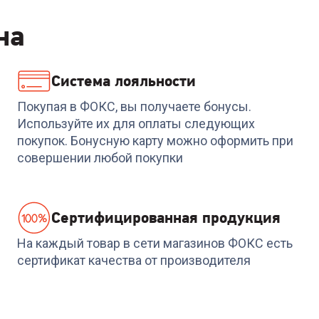
на
Система лояльности
Код:
6973356
Код:
00-00013762
Наушники SENNHEISE
Наушники ANKER
Покупая в ФОКС, вы получаете бонусы.
PC 5.2 Chat
SoundСore H30i A3012
Используйте их для оплаты следующих
BK
покупок. Бонусную карту можно оформить при
+
80
бонусов
совершении любой покупки
2 499
₽
2 699
₽
Cертифицированная продукция
На каждый товар в сети магазинов ФОКС есть
сертификат качества от производителя