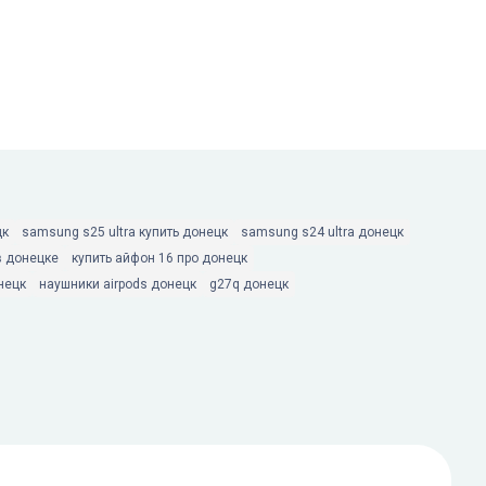
цк
samsung s25 ultra купить донецк
samsung s24 ultra донецк
в донецке
купить айфон 16 про донецк
нецк
наушники airpods донецк
g27q донецк