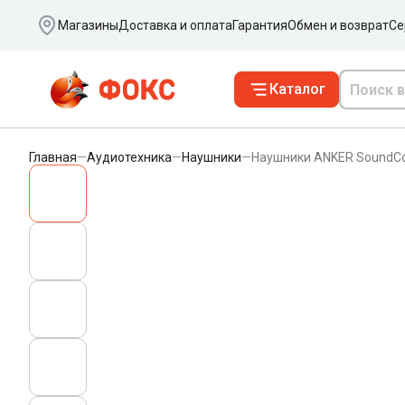
Ваш город
Магазины
Доставка и оплата
Гарантия
Обмен и возврат
Се
Каталог
Главная
—
Аудиотехника
—
Наушники
—
Наушники ANKER SoundСo