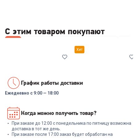
С этим товаром покупают
Все
Стабилизаторы/отсекатели напряжения
Набор
Хит
График работы доставки
Ежедневно с 9:00 — 18:00
00-00014086
00-00014294
Реле напряжения Rucelf
Набор посуды RONDELL RDS-
Когда можно получить товар?
SRW-16A 3кВА
1291 Prime 8 пред.
При заказе до 12:00 с понедельника по пятницу возможна
+
47
бонусов
+
569
бонусов
доставка в тот же день.
При заказе после 17:00 заказ будет обработан на