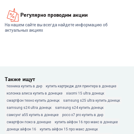
Регулярно проводим акции
На нашем сайте вы всегда найдете информацию об
актуальных акциях
Также ищут
техника купить в днр
купить картридж для принтера в донецке
колонка алиса купить в донецке
xiaomi 15 ultra донецк
смартфон техно купить донецк
samsung s25 ultra купить донецк
samsung s24 ultra донецк
samsung s24 купить донецк
самсунг а55 купить в донецке
poco x7 pro купить в днр
смартфон поко в донецке
купить айфон 16 про макс в донецке
донецк айфон 16
купить айфон 15 про макс донецк