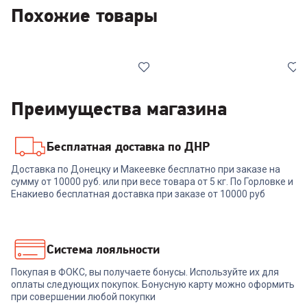
Похожие товары
Преимущества магазина
Бесплатная доставка по ДНР
6811865
6914569
Доставка по Донецку и Макеевке бесплатно при заказе на
Посудомоечная машина
Посудомоечная машина
сумму от 10000 руб. или при весе товара от 5 кг. По Горловке и
БИРЮСА DWC-506/7 M
HIBERG T56 615 W
Енакиево бесплатная доставка при заказе от 10000 руб
+
689
бонусов
+
818
бонусов
22 999
₽
27 299
₽
Система лояльности
Покупая в ФОКС, вы получаете бонусы. Используйте их для
В корзину
В корзину
оплаты следующих покупок. Бонусную карту можно оформить
при совершении любой покупки