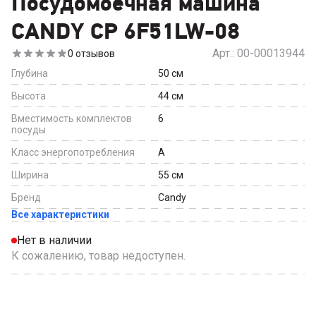
Посудомоечная машина
CANDY CP 6F51LW-08
Арт.:
00-00013944
0
отзывов
Глубина
50
см
Высота
44
см
Вместимость комплектов
6
посуды
Класс энергопотребления
A
Ширина
55
см
Бренд
Candy
Все характеристики
Нет в наличии
К сожалению, товар недоступен.