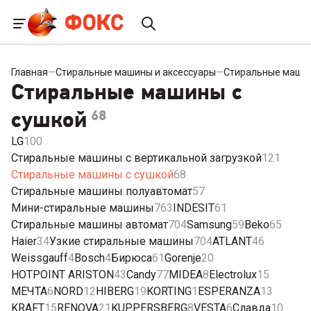
Главная
—
Стиральные машины и аксессуары
—
Стиральные маши
Стиральные машины с
сушкой
68
LG
100
Стиральные машины с вертикальной загрузкой
121
Стиральные машины с сушкой
68
Стиральные машины полуавтомат
57
Мини-стиральные машины
763
INDESIT
61
Стиральные машины автомат
704
Samsung
59
Beko
65
Haier
34
Узкие стиральные машины
704
ATLANT
46
Weissgauff
4
Bosch
4
Бирюса
61
Gorenje
20
HOTPOINT ARISTON
43
Candy
77
MIDEA
8
Electrolux
15
МЕЧТА
6
NORD
12
HIBERG
19
KORTING
1
ESPERANZA
13
KRAFT
15
RENOVA
21
KUPPERSBERG
8
VESTA
6
Славда
10