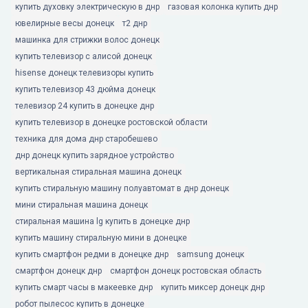
купить духовку электрическую в днр
газовая колонка купить днр
ювелирные весы донецк
т2 днр
машинка для стрижки волос донецк
купить телевизор с алисой донецк
hisense донецк телевизоры купить
купить телевизор 43 дюйма донецк
телевизор 24 купить в донецке днр
купить телевизор в донецке ростовской области
техника для дома днр старобешево
днр донецк купить зарядное устройство
вертикальная стиральная машина донецк
купить стиральную машину полуавтомат в днр донецк
мини стиральная машина донецк
стиральная машина lg купить в донецке днр
купить машину стиральную мини в донецке
купить смартфон редми в донецке днр
samsung донецк
смартфон донецк днр
смартфон донецк ростовская область
купить смарт часы в макеевке днр
купить миксер донецк днр
робот пылесос купить в донецке