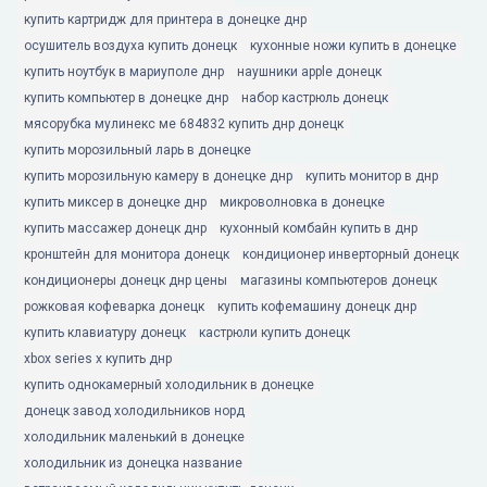
купить картридж для принтера в донецке днр
осушитель воздуха купить донецк
кухонные ножи купить в донецке
купить ноутбук в мариуполе днр
наушники apple донецк
купить компьютер в донецке днр
набор кастрюль донецк
мясорубка мулинекс ме 684832 купить днр донецк
купить морозильный ларь в донецке
купить морозильную камеру в донецке днр
купить монитор в днр
купить миксер в донецке днр
микроволновка в донецке
купить массажер донецк днр
кухонный комбайн купить в днр
кронштейн для монитора донецк
кондиционер инверторный донецк
кондиционеры донецк днр цены
магазины компьютеров донецк
рожковая кофеварка донецк
купить кофемашину донецк днр
купить клавиатуру донецк
кастрюли купить донецк
xbox series x купить днр
купить однокамерный холодильник в донецке
донецк завод холодильников норд
холодильник маленький в донецке
холодильник из донецка название