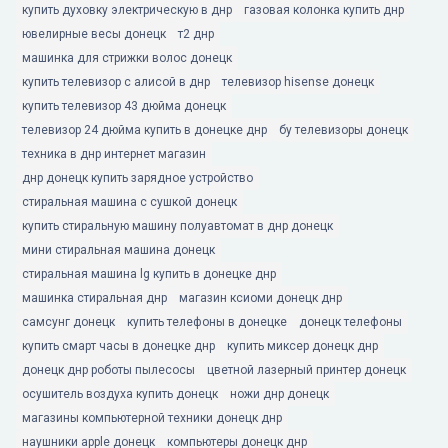
купить духовку электрическую в днр
газовая колонка купить днр
ювелирные весы донецк
т2 днр
машинка для стрижки волос донецк
купить телевизор с алисой в днр
телевизор hisense донецк
купить телевизор 43 дюйма донецк
телевизор 24 дюйма купить в донецке днр
бу телевизоры донецк
техника в днр интернет магазин
днр донецк купить зарядное устройство
стиральная машина с сушкой донецк
купить стиральную машину полуавтомат в днр донецк
мини стиральная машина донецк
стиральная машина lg купить в донецке днр
машинка стиральная днр
магазин ксиоми донецк днр
самсунг донецк
купить телефоны в донецке
донецк телефоны
купить смарт часы в донецке днр
купить миксер донецк днр
донецк днр роботы пылесосы
цветной лазерный принтер донецк
осушитель воздуха купить донецк
ножи днр донецк
магазины компьютерной техники донецк днр
наушники apple донецк
компьютеры донецк днр