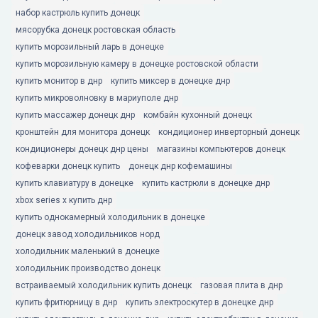
набор кастрюль купить донецк
мясорубка донецк ростовская область
купить морозильный ларь в донецке
купить морозильную камеру в донецке ростовской области
купить монитор в днр
купить миксер в донецке днр
купить микроволновку в мариуполе днр
купить массажер донецк днр
комбайн кухонный донецк
кронштейн для монитора донецк
кондиционер инверторный донецк
кондиционеры донецк днр цены
магазины компьютеров донецк
кофеварки донецк купить
донецк днр кофемашины
купить клавиатуру в донецке
купить кастрюли в донецке днр
xbox series x купить днр
купить однокамерный холодильник в донецке
донецк завод холодильников норд
холодильник маленький в донецке
холодильник производство донецк
встраиваемый холодильник купить донецк
газовая плита в днр
купить фритюрницу в днр
купить электроскутер в донецке днр