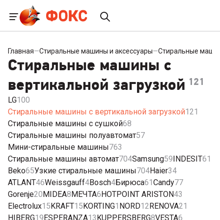
Главная
—
Стиральные машины и аксессуары
—
Стиральные маши
Стиральные машины с
вертикальной загрузкой
121
LG
100
Стиральные машины с вертикальной загрузкой
121
Стиральные машины с сушкой
68
Стиральные машины полуавтомат
57
Мини-стиральные машины
763
Стиральные машины автомат
704
Samsung
59
INDESIT
61
Beko
65
Узкие стиральные машины
704
Haier
34
ATLANT
46
Weissgauff
4
Bosch
4
Бирюса
61
Candy
77
Gorenje
20
MIDEA
8
МЕЧТА
6
HOTPOINT ARISTON
43
Electrolux
15
KRAFT
15
KORTING
1
NORD
12
RENOVA
21
HIBERG
19
ESPERANZA
13
KUPPERSBERG
8
VESTA
6