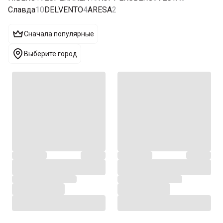
Славда
10
DELVENTO
4
ARESA
2
Сначала популярные
Выберите город