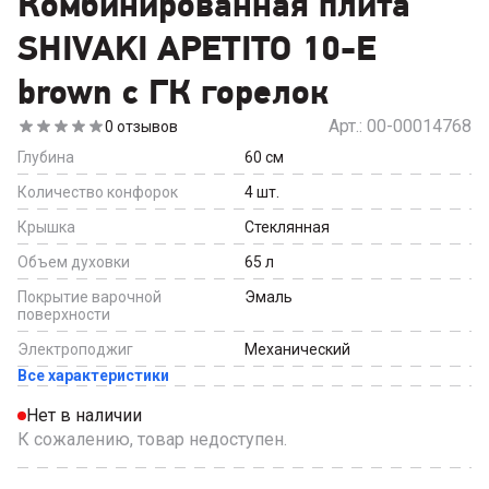
Комбинированная плита
SHIVAKI APETITO 10-E
brown с ГК горелок
Арт.:
00-00014768
0
отзывов
Глубина
60
см
Количество конфорок
4
шт.
Крышка
Стеклянная
Объем духовки
65
л
Покрытие варочной
Эмаль
поверхности
Электроподжиг
Механический
Все характеристики
Нет в наличии
К сожалению, товар недоступен.