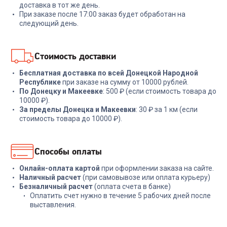
+
569
бонусов
+
62
бонуса
доставка в тот же день.
При заказе после 17:00 заказ будет обработан на
18 999
₽
2 099
₽
следующий день.
В корзину
В корзину
Стоимость доставки
Бесплатная доставка по всей Донецкой Народной
Республике
при заказе на сумму от 10000 рублей.
По Донецку и Макеевке
: 500 ₽ (если стоимость товара до
10000 ₽).
За пределы Донецка и Макеевки
: 30 ₽ за 1 км (если
стоимость товара до 10000 ₽).
Способы оплаты
Онлайн-оплата картой
при оформлении заказа на сайте.
Наличный расчет
(при самовывозе или оплата курьеру)
Безналичный расчет
(оплата счета в банке)
Оплатить счет нужно в течение 5 рабочих дней после
выставления.