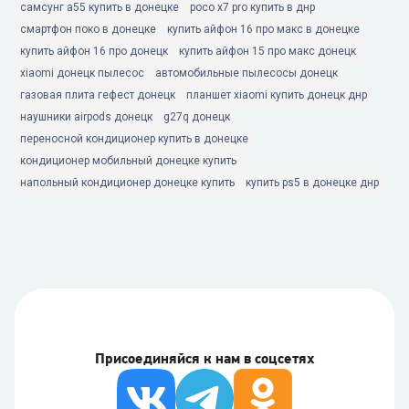
самсунг а55 купить в донецке
poco x7 pro купить в днр
смартфон поко в донецке
купить айфон 16 про макс в донецке
купить айфон 16 про донецк
купить айфон 15 про макс донецк
xiaomi донецк пылесос
автомобильные пылесосы донецк
газовая плита гефест донецк
планшет xiaomi купить донецк днр
наушники airpods донецк
g27q донецк
переносной кондиционер купить в донецке
кондиционер мобильный донецке купить
напольный кондиционер донецке купить
купить ps5 в донецке днр
Присоединяйся к нам в соцсетях