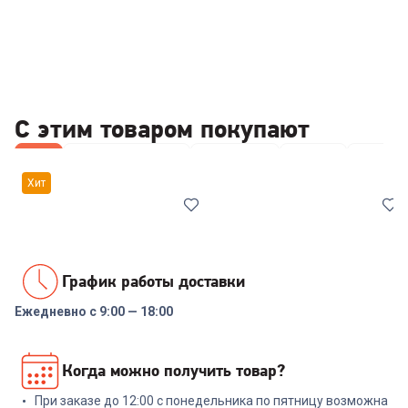
С этим товаром покупают
Все
Наборы посуды
Кастрюли
Ковши
Антиви
Хит
График работы доставки
Ежедневно с 9:00 — 18:00
00-00014294
6924505
Набор посуды RONDELL RDS-
Кастрюля ГАРДАРИКА
Когда можно получить товар?
1291 Prime 8 пред.
Алтай 1602-07-10 2л.
При заказе до 12:00 с понедельника по пятницу возможна