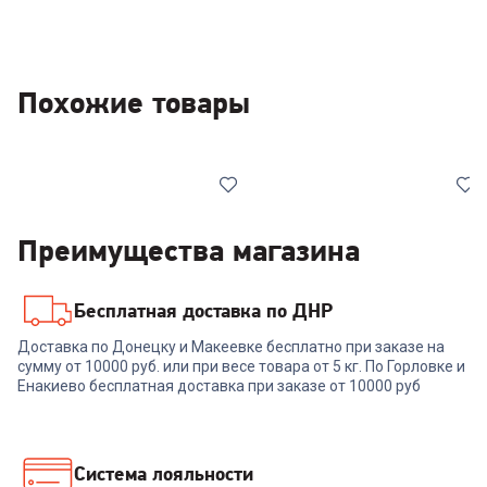
Похожие товары
Преимущества магазина
Бесплатная доставка по ДНР
7006334
00-00014606
Доставка по Донецку и Макеевке бесплатно при заказе на
Плита NESONS NS-
сумму от 10000 руб. или при весе товара от 5 кг. По Горловке и
Комбинированная плита
GS50W4MEKB
SHIVAKI APETITO 50 10-E
Енакиево бесплатная доставка при заказе от 10000 руб
белая
+
689
бонусов
23 999
₽
22 999
₽
Система лояльности