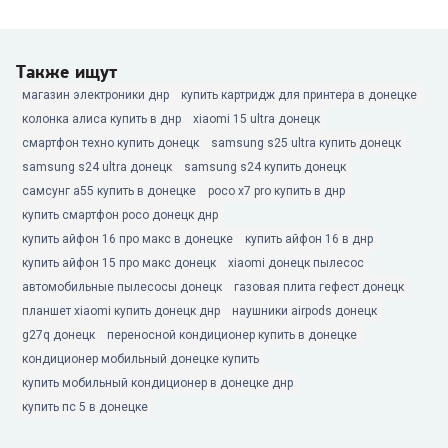
Также ищут
магазин электроники днр
купить картридж для принтера в донецке
колонка алиса купить в днр
xiaomi 15 ultra донецк
смартфон техно купить донецк
samsung s25 ultra купить донецк
samsung s24 ultra донецк
samsung s24 купить донецк
самсунг а55 купить в донецке
poco x7 pro купить в днр
купить смартфон poco донецк днр
купить айфон 16 про макс в донецке
купить айфон 16 в днр
купить айфон 15 про макс донецк
xiaomi донецк пылесос
автомобильные пылесосы донецк
газовая плита гефест донецк
планшет xiaomi купить донецк днр
наушники airpods донецк
g27q донецк
переносной кондиционер купить в донецке
кондиционер мобильный донецке купить
купить мобильный кондиционер в донецке днр
купить пс 5 в донецке