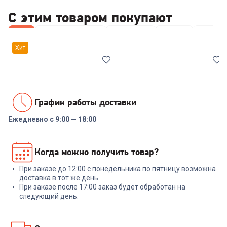
С этим товаром покупают
Все
Наборы посуды
Кастрюли
Ковши
Ножи
Хит
График работы доставки
Ежедневно с 9:00 — 18:00
00-00014294
6924505
Набор посуды RONDELL RDS-
Кастрюля ГАРДАРИКА
Когда можно получить товар?
1291 Prime 8 пред.
Алтай 1602-07-10 2л.
При заказе до 12:00 с понедельника по пятницу возможна
+
569
бонусов
+
62
бонуса
доставка в тот же день.
При заказе после 17:00 заказ будет обработан на
18 999
₽
2 099
₽
следующий день.
В корзину
В корзину