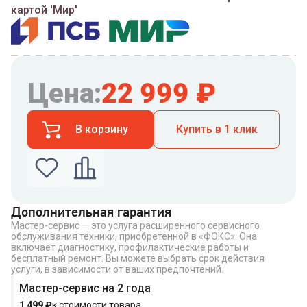
картой 'Мир'
Цена:
22 999
₽
В корзину
Купить в 1 клик
Дополнительная гарантия
Мастер-сервис — это услуга расширенного сервисного
Введите номер телефона по которому можно
обслуживания техники, приобретенной в «ФОКС». Она
связаться с вами
включает диагностику, профилактические работы и
Номер телефона
бесплатный ремонт. Вы можете выбрать срок действия
услуги, в зависимости от ваших предпочтений.
Мастер-сервис на 2 года
1 499
₽
к стоимости товара