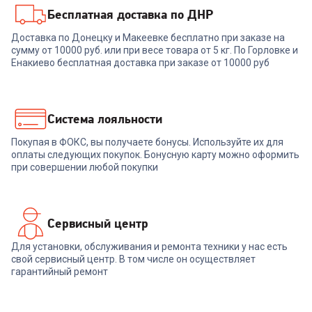
Бесплатная доставка по ДНР
7006334
00-00014606
Доставка по Донецку и Макеевке бесплатно при заказе на
Плита NESONS NS-
сумму от 10000 руб. или при весе товара от 5 кг. По Горловке и
Комбинированная плита
GS50W4MEKB
SHIVAKI APETITO 50 10-E
Енакиево бесплатная доставка при заказе от 10000 руб
белая
+
689
бонусов
23 999
₽
22 999
₽
Система лояльности
Покупая в ФОКС, вы получаете бонусы. Используйте их для
В корзину
В корзину
оплаты следующих покупок. Бонусную карту можно оформить
при совершении любой покупки
Сервисный центр
Для установки, обслуживания и ремонта техники у нас есть
свой сервисный центр. В том числе он осуществляет
гарантийный ремонт