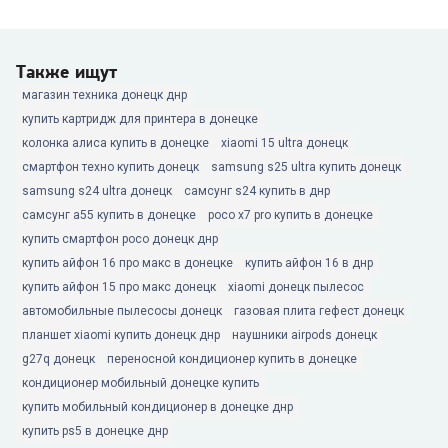
Также ищут
магазин техника донецк днр
купить картридж для принтера в донецке
колонка алиса купить в донецке
xiaomi 15 ultra донецк
смартфон техно купить донецк
samsung s25 ultra купить донецк
samsung s24 ultra донецк
самсунг s24 купить в днр
самсунг а55 купить в донецке
poco x7 pro купить в донецке
купить смартфон poco донецк днр
купить айфон 16 про макс в донецке
купить айфон 16 в днр
купить айфон 15 про макс донецк
xiaomi донецк пылесос
автомобильные пылесосы донецк
газовая плита гефест донецк
планшет xiaomi купить донецк днр
наушники airpods донецк
g27q донецк
переносной кондиционер купить в донецке
кондиционер мобильный донецке купить
купить мобильный кондиционер в донецке днр
купить ps5 в донецке днр