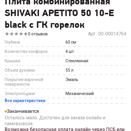
Плита комбинированная
SHIVAKI APETITO 50 10-E
black с ГК горелок
Арт.:
00-00014764
0
отзывов
Глубина
60
см
Количество конфорок
4
шт.
Крышка
Стеклянная
Объем духовки
55
л
Покрытие варочной
Эмаль
поверхности
Электроподжиг
Механический
Все характеристики
Заканчивается
Осталось мало. Доступен для заказа онлайн и
самовывоза.
Возможна безопасная оплата онлайн через ПСБ или