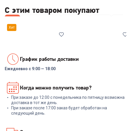
С этим товаром покупают
Все
Наборы посуды
Кастрюли
Ковши
Ножи
Хит
График работы доставки
Ежедневно с 9:00 — 18:00
00-00014294
6924505
Набор посуды RONDELL RDS-
Кастрюля ГАРДАРИКА
Когда можно получить товар?
1291 Prime 8 пред.
Алтай 1602-07-10 2л.
При заказе до 12:00 с понедельника по пятницу возможна
+
569
бонусов
+
62
бонуса
доставка в тот же день.
При заказе после 17:00 заказ будет обработан на
18 999
₽
2 099
₽
следующий день.
В корзину
В корзину