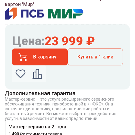
картой 'Мир'
Цена:
23 999
₽
В корзину
Купить в 1 клик
Дополнительная гарантия
Мастер-сервис — это услуга расширенного сервисного
Введите номер телефона по которому можно
обслуживания техники, приобретенной в «ФОКС». Она
связаться с вами
включает диагностику, профилактические работы и
Номер телефона
бесплатный ремонт. Вы можете выбрать срок действия
услуги, в зависимости от ваших предпочтений.
Мастер-сервис на 2 года
1 499
₽
к стоимости товара