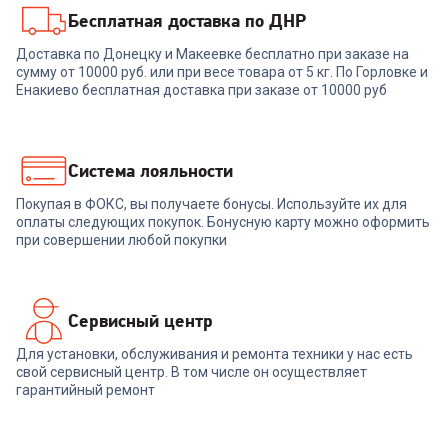
Бесплатная доставка по ДНР
7006334
00-00014606
Доставка по Донецку и Макеевке бесплатно при заказе на
Плита NESONS NS-
сумму от 10000 руб. или при весе товара от 5 кг. По Горловке и
Комбинированная плита
GS50W4MEKB
SHIVAKI APETITO 50 10-E
Енакиево бесплатная доставка при заказе от 10000 руб
белая
+
689
бонусов
23 999
₽
22 999
₽
Система лояльности
Покупая в ФОКС, вы получаете бонусы. Используйте их для
В корзину
В корзину
оплаты следующих покупок. Бонусную карту можно оформить
при совершении любой покупки
Сервисный центр
Для установки, обслуживания и ремонта техники у нас есть
свой сервисный центр. В том числе он осуществляет
гарантийный ремонт