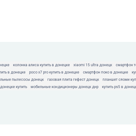
нецке
колонка алиса купить в донецке
xiaomi 15 ultra донецк
смартфон т
пить в донецке
poco x7 pro купить в донецке
смартфон поко в донецке
ку
льные пылесосы донецк
газовая плита гефест донецк
планшет сяоми куп
донецке купить
мобильные кондиционеры донецк днр
купить ps5 в донец