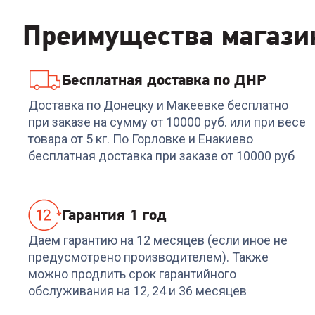
Преимущества магази
Бесплатная доставка по ДНР
Код:
6904443
Код:
00-00013878
Наушники HUAWEI
Наушники A4TECH
Доставка по Донецку и Макеевке бесплатно
FreeBuds SE 2 Isle Blue
G535P
при заказе на сумму от 10000 руб. или при весе
4PIN+USB/BLACK+SILVER
товара от 5 кг. По Горловке и Енакиево
+
74
бонуса
бесплатная доставка при заказе от 10000 руб
2 499
₽
2 499
₽
Гарантия 1 год
Даем гарантию на 12 месяцев (если иное не
предусмотрено производителем). Также
можно продлить срок гарантийного
обслуживания на 12, 24 и 36 месяцев