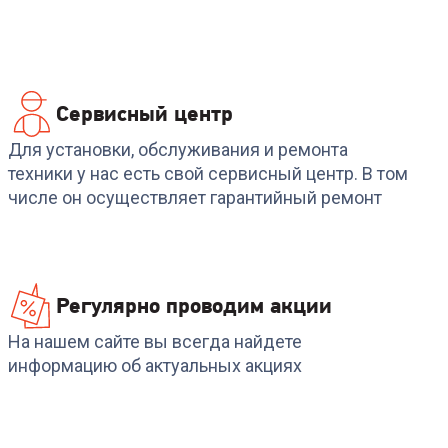
Сервисный центр
Код:
6546038
Код:
6904442
R
Наушники A4TECH
Наушники HUAWEI
Для установки, обслуживания и ремонта
J450 Bloody (Black-
FreeBuds SE 2 Ceramic
техники у нас есть свой сервисный центр. В том
Green)
White
числе он осуществляет гарантийный ремонт
+
68
бонусов
+
68
бонусов
2 299
₽
2 299
₽
Регулярно проводим акции
На нашем сайте вы всегда найдете
информацию об актуальных акциях