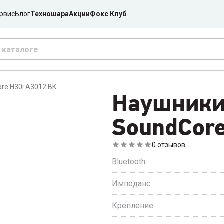
рвис
Блог
Техношара
Акции
Фокс Клуб
re H30i A3012 BK
Наушник
SoundСore
0
отзывов
Bluetooth
Импеданс
Крепление