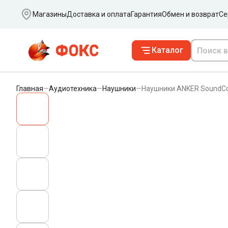
Ваш город
Магазины
Доставка и оплата
Гарантия
Обмен и возврат
Се
Каталог
Главная
—
Аудиотехника
—
Наушники
—
Наушники ANKER SoundСo