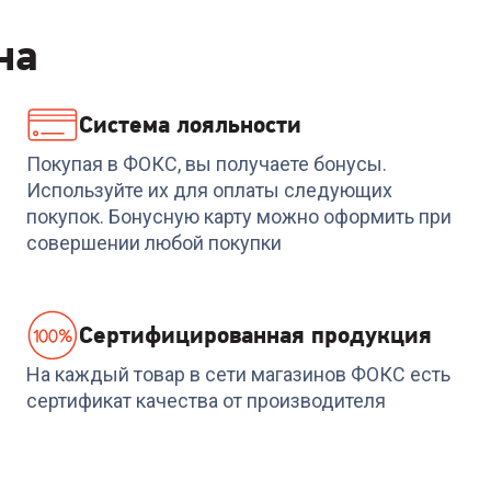
на
Система лояльности
Код:
6841821
Код:
6973356
Наушники A4TECH
Наушники SENNHEISE
Покупая в ФОКС, вы получаете бонусы.
G230p Bloody (Black)
PC 5.2 Chat
Используйте их для оплаты следующих
покупок. Бонусную карту можно оформить при
+
74
бонуса
+
80
бонусов
совершении любой покупки
2 499
₽
2 699
₽
Cертифицированная продукция
На каждый товар в сети магазинов ФОКС есть
сертификат качества от производителя