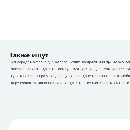
Также ищут
эльдорадо макеевка днр каталог
купить картридж для принтера в до
samsung s24 ultra донецк
самсунг s24 купить в днр
самсунг а55 ку
купить айфон 15 про макс донецк
xiaomi донецк пылесос
автомоби
переносной кондиционер купить в донецке
кондиционер мобильный 