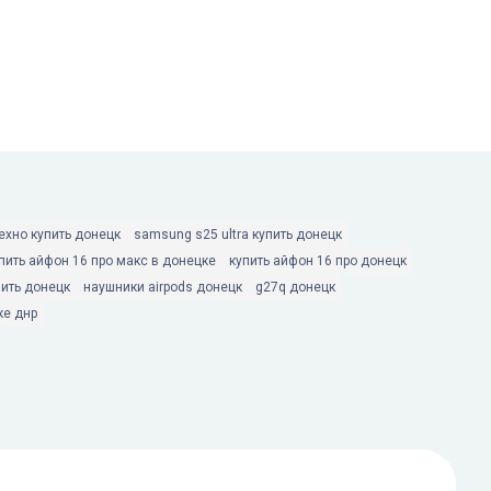
ехно купить донецк
samsung s25 ultra купить донецк
пить айфон 16 про макс в донецке
купить айфон 16 про донецк
ить донецк
наушники airpods донецк
g27q донецк
ке днр