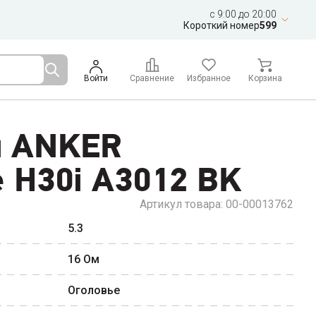
c 9:00 до 20:00
Короткий номер
599
Войти
Сравнение
Избранное
Корзина
и ANKER
 H30i A3012 BK
Артикул товара:
00-00013762
5.3
16
Ом
Оголовье