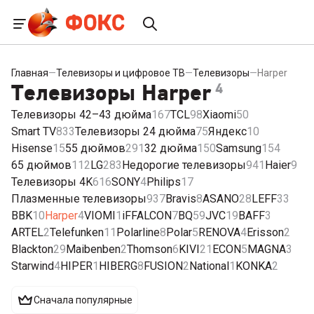
Главная
—
Телевизоры и цифровое ТВ
—
Телевизоры
—
Harper
Телевизоры Harper
4
Телевизоры 42–43 дюйма
167
TCL
98
Xiaomi
50
Smart TV
833
Телевизоры 24 дюйма
75
Яндекс
10
Hisense
15
55 дюймов
291
32 дюйма
150
Samsung
154
65 дюймов
112
LG
283
Недорогие телевизоры
941
Haier
9
Телевизоры 4K
616
SONY
4
Philips
17
Плазменные телевизоры
937
Bravis
8
ASANO
28
LEFF
33
BBK
10
Harper
4
VIOMI
1
iFFALCON
7
BQ
59
JVC
19
BAFF
3
ARTEL
2
Telefunken
11
Polarline
8
Polar
5
RENOVA
4
Erisson
2
Blackton
29
Maibenben
2
Thomson
6
KIVI
21
ECON
5
MAGNA
3
Starwind
4
HIPER
1
HIBERG
8
FUSION
2
National
1
KONKA
2
Сначала популярные