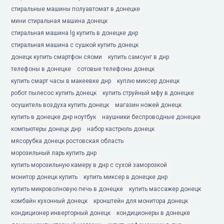
стиральные машины полуавтомат в донецке
мини стиральная машина донецк
стиральная машина lg купить в донецке днр
стиральная машина с сушкой купить донецк
донецк купить смартфон сяоми
купить самсунг в днр
телефоны в донецке
сотовые телефоны донецк
купить смарт часы в макеевке днр
куплю миксер донецк
робот пылесос купить донецк
купить струйный мфу в донецке
осушитель воздуха купить донецк
магазин ножей донецк
купить в донецке днр ноутбук
наушники беспроводные донецке
компьютеры донецк днр
набор кастрюль донецк
мясорубка донецк ростовская область
морозильный ларь купить днр
купить морозильную камеру в днр с сухой заморозкой
монитор донецк купить
купить миксер в донецке днр
купить микроволновую печь в донецке
купить массажер донецк
комбайн кухонный донецк
кронштейн для монитора донецк
кондиционер инверторный донецк
кондиционеры в донецке