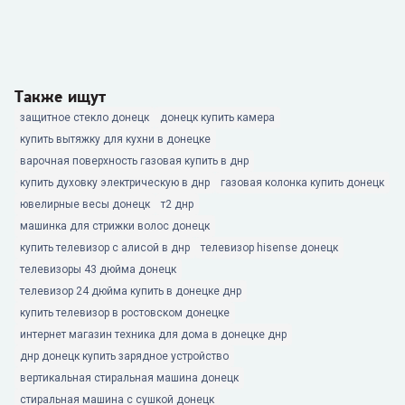
Также ищут
защитное стекло донецк
донецк купить камера
купить вытяжку для кухни в донецке
варочная поверхность газовая купить в днр
купить духовку электрическую в днр
газовая колонка купить донецк
ювелирные весы донецк
т2 днр
машинка для стрижки волос донецк
купить телевизор с алисой в днр
телевизор hisense донецк
телевизоры 43 дюйма донецк
телевизор 24 дюйма купить в донецке днр
купить телевизор в ростовском донецке
интернет магазин техника для дома в донецке днр
днр донецк купить зарядное устройство
вертикальная стиральная машина донецк
стиральная машина с сушкой донецк