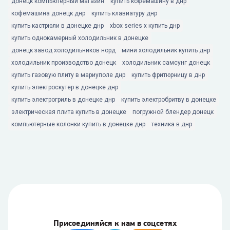
донецк компьютерный магазин
купить кофемашину в днр
кофемашина донецк днр
купить клавиатуру днр
купить кастрюли в донецке днр
xbox series x купить днр
купить однокамерный холодильник в донецке
донецк завод холодильников норд
мини холодильник купить днр
холодильник производство донецк
холодильник самсунг донецк
купить газовую плиту в мариуполе днр
купить фритюрницу в днр
купить электроскутер в донецке днр
купить электрогриль в донецке днр
купить электробритву в донецке
электрическая плита купить в донецке
погружной блендер донецк
компьютерные колонки купить в донецке днр
техника в днр
Присоединяйся к нам в соцсетях