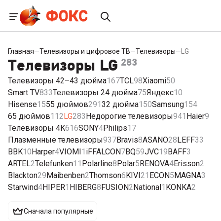
Главная
—
Телевизоры и цифровое ТВ
—
Телевизоры
—
LG
Телевизоры LG
283
Телевизоры 42–43 дюйма
167
TCL
98
Xiaomi
50
Smart TV
833
Телевизоры 24 дюйма
75
Яндекс
10
Hisense
15
55 дюймов
291
32 дюйма
150
Samsung
154
65 дюймов
112
LG
283
Недорогие телевизоры
941
Haier
9
Телевизоры 4K
616
SONY
4
Philips
17
Плазменные телевизоры
937
Bravis
8
ASANO
28
LEFF
33
BBK
10
Harper
4
VIOMI
1
iFFALCON
7
BQ
59
JVC
19
BAFF
3
ARTEL
2
Telefunken
11
Polarline
8
Polar
5
RENOVA
4
Erisson
2
Blackton
29
Maibenben
2
Thomson
6
KIVI
21
ECON
5
MAGNA
3
Starwind
4
HIPER
1
HIBERG
8
FUSION
2
National
1
KONKA
2
Сначала популярные