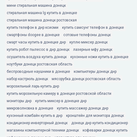
мини стиральная машина донецк
стиральная машина lg купить в донецке
стиральная машина донецк ростовская
купить телефон в днр ксиоми
купить самсунг телефон в донецке
смартфоны doogee в донецке
сотовые телефоны донецк
смарт часы купить в донецке днр
куплю миксер донецк
купить робот пылесос в днр донецк
лазерные мфу донецк
осушитель воздуха купить донецк
кухонные ножи купить в донецке
ноутбуки донецк ростовская область
беспроводные наушники в донецке
компьютеры донецк днр
набор кастрюль донецк
мясорубка донецк ростовская область
морозильный ларь купить днр
купить морозильную камеру в донецке ростовской области
мониторы днр
купить миксер в донецке днр
микроволновка в донецке
купить массажер донецк днр
кухонный комбайн купить в днр
кронштейн для монитора донецк
кондиционер инверторный донецк
донецк днр купить кондиционер
магазины компьютерной техники донецк
кофеварки донецк купить