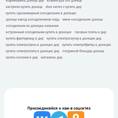
кофемашина донецк днр
клавиатура олх донецк
кастрюли купить донецк
xbox series x купить днр
купить однокамерный холодильник в донецке
донецк завод холодильников норд
мини холодильник донецк
холодильник из донецка название
встроенный холодильник купить в донецке
газовые плиты в днр
купить фритюрницу в днр
купить электроскутер в донецке днр
купить электрогриль в донецке днр
купить электробритву в донецке
купить электроплиту в донецке днр
погружной блендер донецк
купить колонки в днр
магазины днр
Присоединяйся к нам в соцсетях