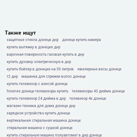
Также ищут
защитные стекла донецк днр
донецк купить камера
купить вытяжку в донецке днр
варочная поверхность газовая купить в днр
купить духовку электрическую в днр
купить бойлер в донецке на 50 литров
ювелирные весы донецк
т2 днр
машинка для стрижки волос донецк
купить телевизор с алисой донецк
hisense донецк телевизоры купить
телевизоры 43 дюйма донецк
купить телевизор 24 дюйма в днр
телевизор 4к донецк
магазин техника для дома донецк днр
зарядное устройство купить донецк
вертикальная стиральная машина донецк
стиральная машина с сушкой донецк
купить стиральную машину полуавтомат в днр донецк